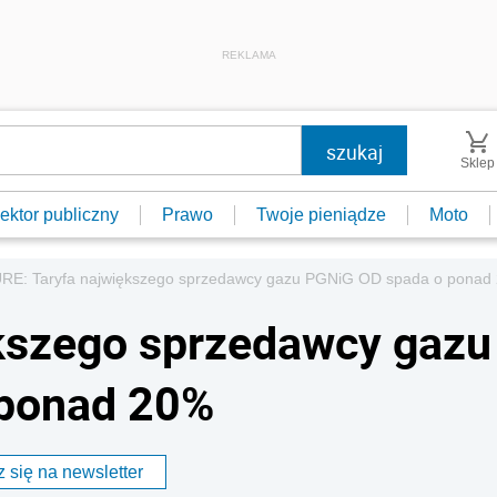
REKLAMA
Sklep
ektor publiczny
Prawo
Twoje pieniądze
Moto
RE: Taryfa największego sprzedawcy gazu PGNiG OD spada o ponad
ększego sprzedawcy gazu
 ponad 20%
 się na newsletter