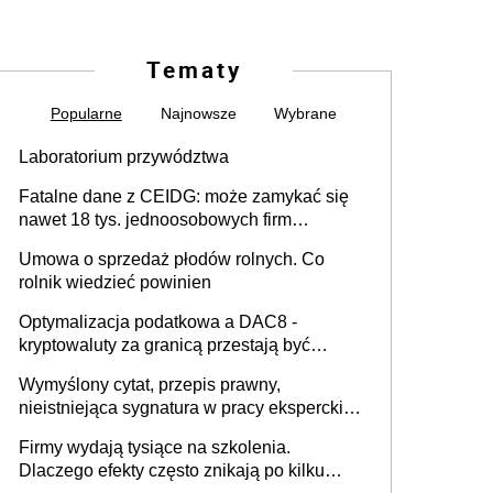
Tematy
Popularne
Najnowsze
Wybrane
Laboratorium przywództwa
Fatalne dane z CEIDG: może zamykać się
nawet 18 tys. jednoosobowych firm
miesięcznie
Umowa o sprzedaż płodów rolnych. Co
rolnik wiedzieć powinien
Optymalizacja podatkowa a DAC8 -
kryptowaluty za granicą przestają być
niewidoczne. I co dalej?
Wymyślony cytat, przepis prawny,
nieistniejąca sygnatura w pracy eksperckiej -
sam zakup ChatGPT to nie wdrożenie AI w
Firmy wydają tysiące na szkolenia.
firmie
Dlaczego efekty często znikają po kilku