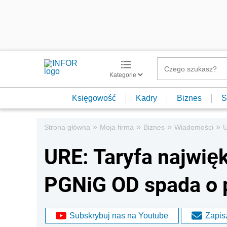
Kategorie
Księgowość
Kadry
Biznes
S
»
»
»
»
Strona główna
Moja firma
Biznes
Wiadomości
U
URE: Taryfa najwi
PGNiG OD spada o
Subskrybuj nas na Youtube
Zapisz