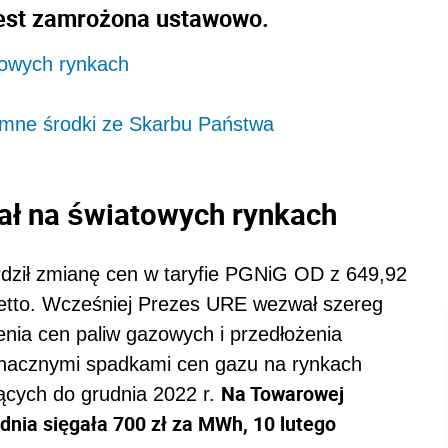
 jest zamrożona ustawowo.
towych rynkach
omne środki ze Skarbu Państwa
ał na światowych rynkach
rdził zmianę cen w taryfie PGNiG OD z 649,92
etto. Wcześniej Prezes URE wezwał szereg
ia cen paliw gazowych i przedłożenia
znacznymi spadkami cen gazu na rynkach
Na Towarowej
ących do grudnia 2022 r.
udnia sięgała 700 zł za MWh, 10 lutego