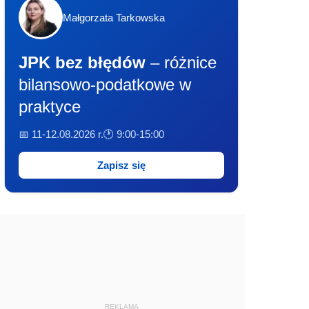
Małgorzata Tarkowska
JPK bez błędów
– różnice
bilansowo-podatkowe w
praktyce
📅 11-12.08.2026 r.
🕐 9:00-15:00
Zapisz się
REKLAMA