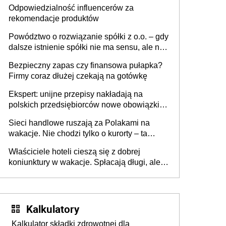
tygodniach?
Odpowiedzialność influencerów za
rekomendacje produktów
Powództwo o rozwiązanie spółki z o.o. – gdy
dalsze istnienie spółki nie ma sensu, ale nie
wszyscy wspólnicy są tego zdania
Bezpieczny zapas czy finansowa pułapka?
Firmy coraz dłużej czekają na gotówkę
Ekspert: unijne przepisy nakładają na
polskich przedsiębiorców nowe obowiązki w
zakresie opakowań
Sieci handlowe ruszają za Polakami na
wakacje. Nie chodzi tylko o kurorty – ta
walka o portfele klientów dzieje się także
Właściciele hoteli cieszą się z dobrej
tam, gdzie wielu spędzi urlop po cichu
koniunktury w wakacje. Spłacają długi, ale
już martwią się, co będzie jesienią
Kalkulatory
Kalkulator składki zdrowotnej dla