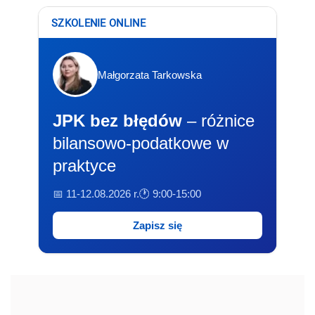
SZKOLENIE ONLINE
Małgorzata Tarkowska
JPK bez błędów
– różnice
bilansowo-podatkowe w
praktyce
📅 11-12.08.2026 r.
🕐 9:00-15:00
Zapisz się