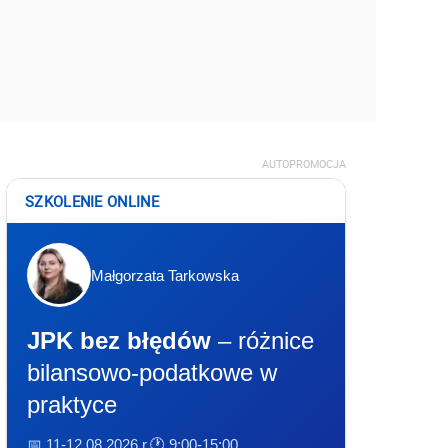
AUTOPROMOCJA
SZKOLENIE ONLINE
Małgorzata Tarkowska
JPK bez błędów
– różnice
bilansowo-podatkowe w
praktyce
📅 11-12.08.2026 r.
🕐 9:00-15:00