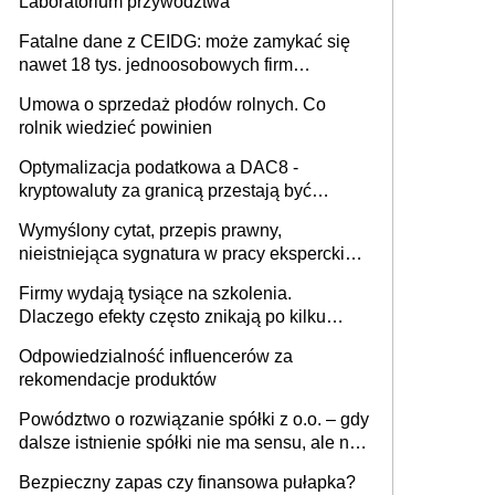
Laboratorium przywództwa
Fatalne dane z CEIDG: może zamykać się
nawet 18 tys. jednoosobowych firm
miesięcznie
Umowa o sprzedaż płodów rolnych. Co
rolnik wiedzieć powinien
Optymalizacja podatkowa a DAC8 -
kryptowaluty za granicą przestają być
niewidoczne. I co dalej?
Wymyślony cytat, przepis prawny,
nieistniejąca sygnatura w pracy eksperckiej -
sam zakup ChatGPT to nie wdrożenie AI w
Firmy wydają tysiące na szkolenia.
firmie
Dlaczego efekty często znikają po kilku
tygodniach?
Odpowiedzialność influencerów za
rekomendacje produktów
Powództwo o rozwiązanie spółki z o.o. – gdy
dalsze istnienie spółki nie ma sensu, ale nie
wszyscy wspólnicy są tego zdania
Bezpieczny zapas czy finansowa pułapka?