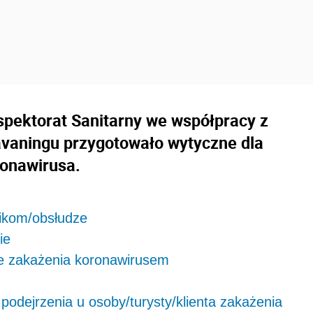
spektorat Sanitarny we współpracy z
avaningu przygotowało wytyczne dla
ronawirusa.
ikom/obsłudze
ie
e zakażenia koronawirusem
odejrzenia u osoby/turysty/klienta zakażenia