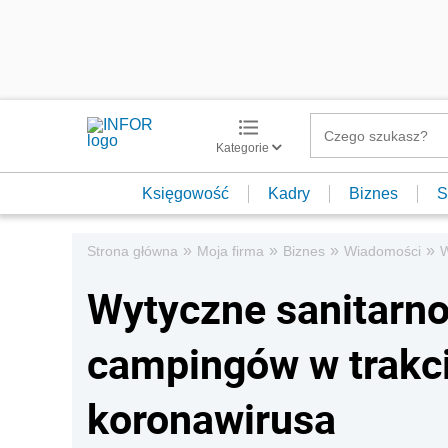
Kategorie
Księgowość
Kadry
Biznes
S
»
»
»
»
Strona główna
Moja firma
Biznes
Wiadomości
W
Wytyczne sanitarno
campingów w trakci
koronawirusa