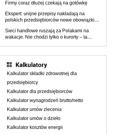
Firmy coraz dłużej czekają na gotówkę
Ekspert: unijne przepisy nakładają na
polskich przedsiębiorców nowe obowiązki w
zakresie opakowań
Sieci handlowe ruszają za Polakami na
wakacje. Nie chodzi tylko o kurorty – ta
walka o portfele klientów dzieje się także
tam, gdzie wielu spędzi urlop po cichu
Kalkulatory
Kalkulator składki zdrowotnej dla
przedsiębiorcy
Kalkulator dla przedsiębiorców
Kalkulator wynagrodzeń brutto/netto
Kalkulator umów zlecenia
Kalkulator umów o dzieło
Kalkulator kosztów energii