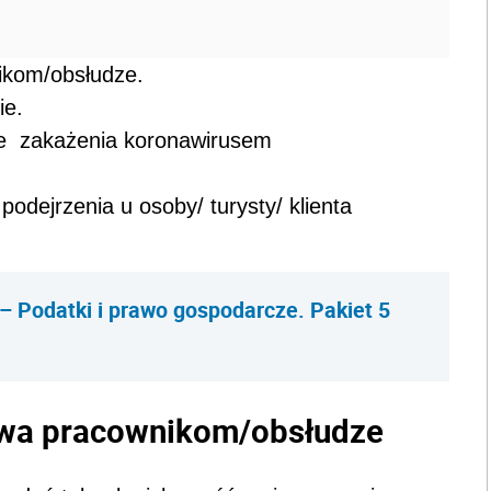
ikom/obsłudze.
ie.
ie zakażenia koronawirusem
dejrzenia u osoby/ turysty/ klienta
– Podatki i prawo gospodarcze. Pakiet 5
twa pracownikom/obsłudze