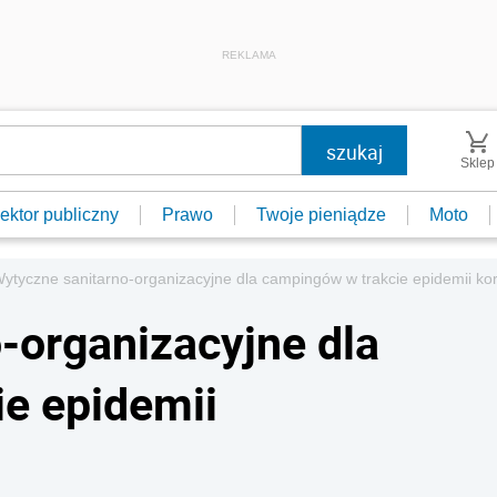
REKLAMA
Sklep
ektor publiczny
Prawo
Twoje pieniądze
Moto
ytyczne sanitarno-organizacyjne dla campingów w trakcie epidemii ko
-organizacyjne dla
e epidemii