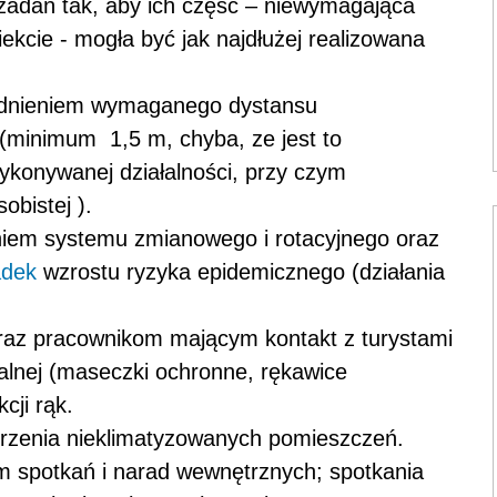
zadań tak, aby ich część – niewymagająca
ekcie - mogła być jak najdłużej realizowana
lędnieniem wymaganego dystansu
(minimum 1,5 m, chyba, ze jest to
ykonywanej działalności, przy czym
obistej ).
niem systemu zmianowego i rotacyjnego oraz
dek
wzrostu ryzyka epidemicznego (działania
az pracownikom mającym kontakt z turystami
alnej (maseczki ochronne, rękawice
cji rąk.
trzenia nieklimatyzowanych pomieszczeń.
 spotkań i narad wewnętrznych; spotkania