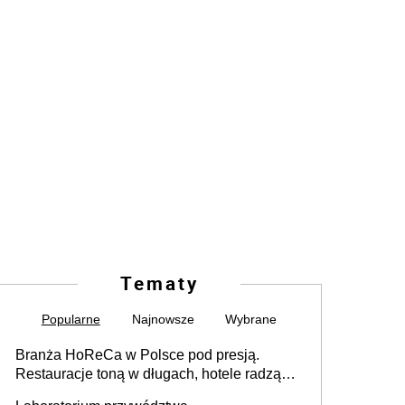
Tematy
Popularne
Najnowsze
Wybrane
Branża HoReCa w Polsce pod presją.
Restauracje toną w długach, hotele radzą
sobie lepiej [GOŚĆ INFOR.PL]