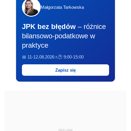
Małgorzata Tarkowska
JPK bez błędów
– różnice
bilansowo-podatkowe w
praktyce
📅 11-12.08.2026 r.
🕐 9:00-15:00
Zapisz się
REKLAMA