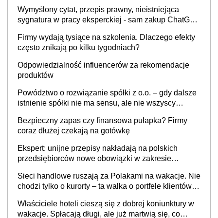
Wymyślony cytat, przepis prawny, nieistniejąca
sygnatura w pracy eksperckiej - sam zakup ChatGPT
to nie wdrożenie AI w firmie
Firmy wydają tysiące na szkolenia. Dlaczego efekty
często znikają po kilku tygodniach?
Odpowiedzialność influencerów za rekomendacje
produktów
Powództwo o rozwiązanie spółki z o.o. – gdy dalsze
istnienie spółki nie ma sensu, ale nie wszyscy
wspólnicy są tego zdania
Bezpieczny zapas czy finansowa pułapka? Firmy
coraz dłużej czekają na gotówkę
Ekspert: unijne przepisy nakładają na polskich
przedsiębiorców nowe obowiązki w zakresie
opakowań
Sieci handlowe ruszają za Polakami na wakacje. Nie
chodzi tylko o kurorty – ta walka o portfele klientów
dzieje się także tam, gdzie wielu spędzi urlop po
Właściciele hoteli cieszą się z dobrej koniunktury w
cichu
wakacje. Spłacają długi, ale już martwią się, co