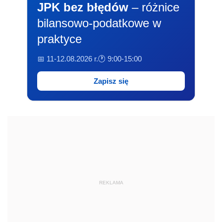
JPK bez błędów
– różnice
bilansowo-podatkowe w
praktyce
📅 11-12.08.2026 r.
🕐 9:00-15:00
Zapisz się
REKLAMA