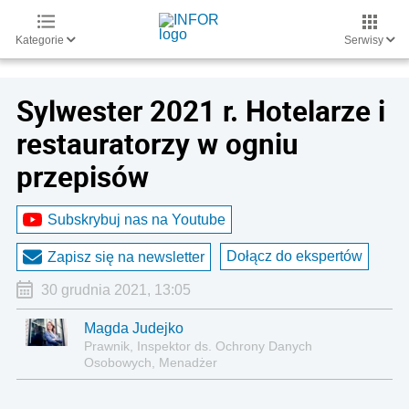
Kategorie
Serwisy
Sylwester 2021 r. Hotelarze i
restauratorzy w ogniu
przepisów
Subskrybuj nas na Youtube
Dołącz do ekspertów
Zapisz się na newsletter
30 grudnia 2021, 13:05
Magda Judejko
Prawnik, Inspektor ds. Ochrony Danych
Osobowych, Menadżer