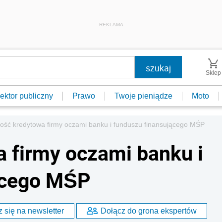
REKLAMA
Sklep
ektor publiczny
Prawo
Twoje pieniądze
Moto
ość kredytowa firmy oczami banku i funduszu finansującego MŚP
 firmy oczami banku i
ącego MŚP
 się na newsletter
Dołącz do grona ekspertów