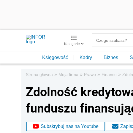
Kategorie
Księgowość
Kadry
Biznes
S
»
»
»
»
Strona główna
Moja firma
Prawo
Finanse
Zdoln
Zdolność kredytowa
funduszu finansuj
Subskrybuj nas na Youtube
Zapisz