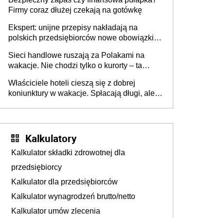
Firmy coraz dłużej czekają na gotówkę
Ekspert: unijne przepisy nakładają na
polskich przedsiębiorców nowe obowiązki w
zakresie opakowań
Sieci handlowe ruszają za Polakami na
wakacje. Nie chodzi tylko o kurorty – ta
walka o portfele klientów dzieje się także
Właściciele hoteli cieszą się z dobrej
tam, gdzie wielu spędzi urlop po cichu
koniunktury w wakacje. Spłacają długi, ale
już martwią się, co będzie jesienią
Kalkulatory
Kalkulator składki zdrowotnej dla
przedsiębiorcy
Kalkulator dla przedsiębiorców
Kalkulator wynagrodzeń brutto/netto
Kalkulator umów zlecenia