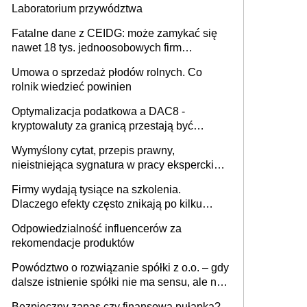
Laboratorium przywództwa
Fatalne dane z CEIDG: może zamykać się
nawet 18 tys. jednoosobowych firm
miesięcznie
Umowa o sprzedaż płodów rolnych. Co
rolnik wiedzieć powinien
Optymalizacja podatkowa a DAC8 -
kryptowaluty za granicą przestają być
niewidoczne. I co dalej?
Wymyślony cytat, przepis prawny,
nieistniejąca sygnatura w pracy eksperckiej -
sam zakup ChatGPT to nie wdrożenie AI w
Firmy wydają tysiące na szkolenia.
firmie
Dlaczego efekty często znikają po kilku
tygodniach?
Odpowiedzialność influencerów za
rekomendacje produktów
Powództwo o rozwiązanie spółki z o.o. – gdy
dalsze istnienie spółki nie ma sensu, ale nie
wszyscy wspólnicy są tego zdania
Bezpieczny zapas czy finansowa pułapka?