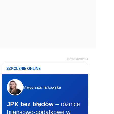
AUTOPROMOCJA
SZKOLENIE ONLINE
Małgorzata Tarkowska
JPK bez błędów
– różnice
bilansowo-podatkowe w