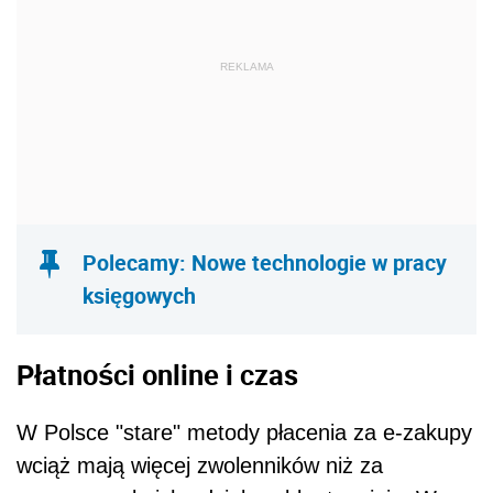
REKLAMA
Polecamy: Nowe technologie w pracy
księgowych
Płatności online i czas
W Polsce "stare" metody płacenia za e-zakupy
wciąż mają więcej zwolenników niż za