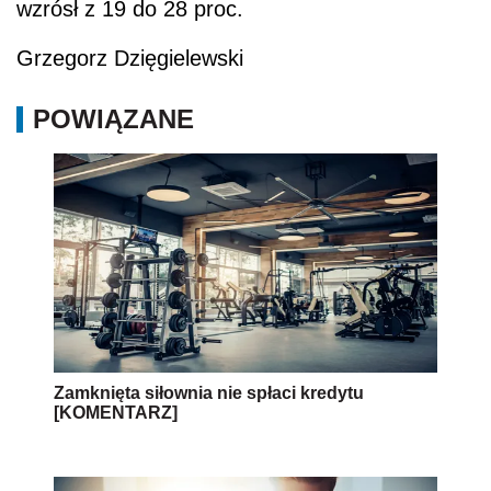
wzrósł z 19 do 28 proc.
Grzegorz Dzięgielewski
POWIĄZANE
Zamknięta siłownia nie spłaci kredytu
[KOMENTARZ]