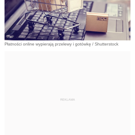
Płatności online wypierają przelewy i gotówkę
/
Shutterstock