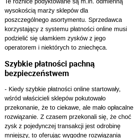
Te różnice podyktowane są m.in. odmienną
wysokością marży sklepów dla
poszczególnego asortymentu. Sprzedawca
korzystający z systemu płatności online musi
podzielić się ułamkiem zysków z jego
operatorem i niektórych to zniechęca.
Szybkie płatności pachną
bezpieczeństwem
- Kiedy szybkie płatności online startowały,
wśród właścicieli sklepów pokutowało
przekonanie, że to ciekawe, ale mało opłacalne
rozwiązanie. Z czasem przekonali się, że choć
zysk z pojedynczej transakcji jest odrobinę
mniejszy, to oferując wygodne rozwiązania