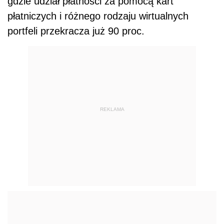
gdzie udział płatności za pomocą kart
płatniczych i różnego rodzaju wirtualnych
portfeli przekracza już 90 proc.
REKLAMA