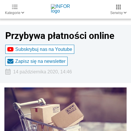
Kategorie
Serwisy
Przybywa płatności online
Subskrybuj nas na Youtube
Zapisz się na newsletter
14 października 2020, 14:46