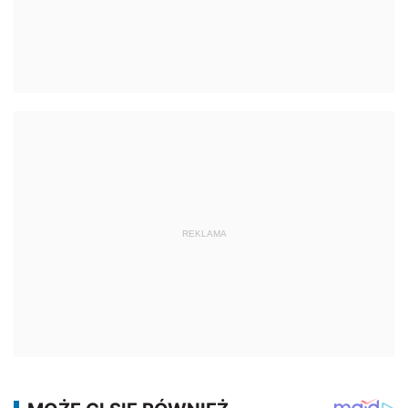
REKLAMA