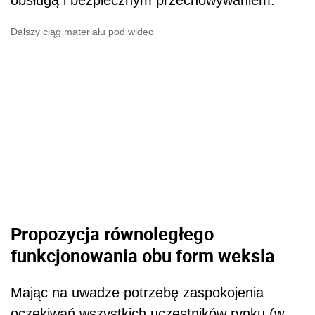
obsługą i bezpiecznym przechowywaniem.
Dalszy ciąg materiału pod wideo
Propozycja równoległego
funkcjonowania obu form weksla
Mając na uwadze potrzebę zaspokojenia
oczekiwań wszystkich uczestników rynku (w