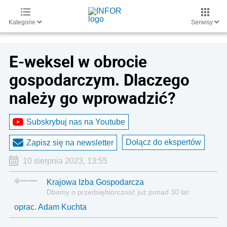
Kategorie
Serwisy
E-weksel w obrocie
gospodarczym. Dlaczego
należy go wprowadzić?
Subskrybuj nas na Youtube
Dołącz do ekspertów
Zapisz się na newsletter
10 sierpnia 2023, 13:55
Krajowa Izba Gospodarcza
Dbamy o przedsiębiorczość już ponad 30 lat
oprac. Adam Kuchta