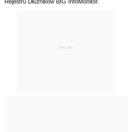
Rejestru Dłużników BIG InfoMonitor.
REKLAMA