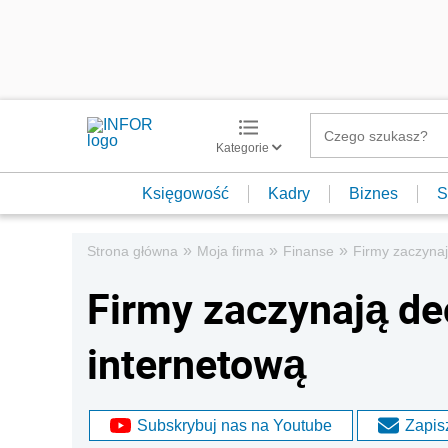
Kategorie
Księgowość
Kadry
Biznes
S
»
»
»
Strona główna
Moja firma
Finanse
Firmy zaczynaj
Firmy zaczynają de
internetową
Subskrybuj nas na Youtube
Zapisz