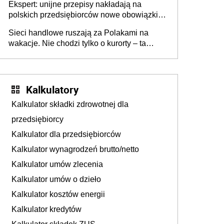
Ekspert: unijne przepisy nakładają na
polskich przedsiębiorców nowe obowiązki w
zakresie opakowań
Sieci handlowe ruszają za Polakami na
wakacje. Nie chodzi tylko o kurorty – ta
walka o portfele klientów dzieje się także
tam, gdzie wielu spędzi urlop po cichu
Kalkulatory
Kalkulator składki zdrowotnej dla
przedsiębiorcy
Kalkulator dla przedsiębiorców
Kalkulator wynagrodzeń brutto/netto
Kalkulator umów zlecenia
Kalkulator umów o dzieło
Kalkulator kosztów energii
Kalkulator kredytów