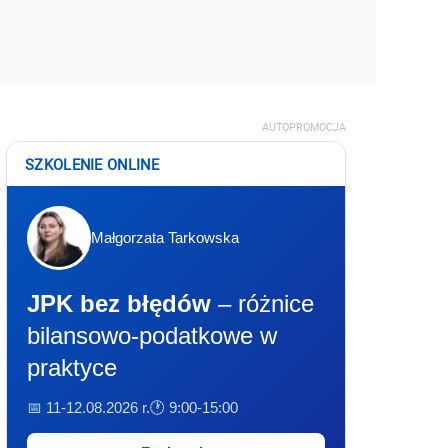
AUTOPROMOCJA
SZKOLENIE ONLINE
Małgorzata Tarkowska
JPK bez błędów
– różnice
bilansowo-podatkowe w
praktyce
📅 11-12.08.2026 r.
🕐 9:00-15:00