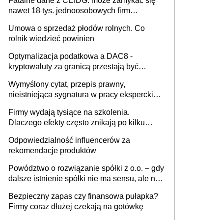
Fatalne dane z CEIDG: może zamykać się
nawet 18 tys. jednoosobowych firm
miesięcznie
Umowa o sprzedaż płodów rolnych. Co
rolnik wiedzieć powinien
Optymalizacja podatkowa a DAC8 -
kryptowaluty za granicą przestają być
niewidoczne. I co dalej?
Wymyślony cytat, przepis prawny,
nieistniejąca sygnatura w pracy eksperckiej -
sam zakup ChatGPT to nie wdrożenie AI w
Firmy wydają tysiące na szkolenia.
firmie
Dlaczego efekty często znikają po kilku
tygodniach?
Odpowiedzialność influencerów za
rekomendacje produktów
Powództwo o rozwiązanie spółki z o.o. – gdy
dalsze istnienie spółki nie ma sensu, ale nie
wszyscy wspólnicy są tego zdania
Bezpieczny zapas czy finansowa pułapka?
Firmy coraz dłużej czekają na gotówkę