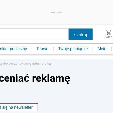
REKLAMA
Sklep
ektor publiczny
Prawo
Twoje pieniądze
Moto
ą deceniać reklamę internetową
ceniać reklamę
 się na newsletter