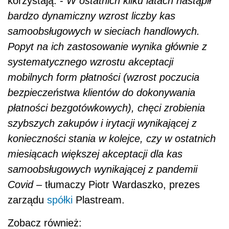
korzystają.
-
W ostatnich kilku latach nastąpił
bardzo dynamiczny wzrost liczby kas
samoobsługowych w sieciach handlowych.
Popyt na ich zastosowanie wynika głównie z
systematycznego wzrostu akceptacji
mobilnych form płatności (wzrost poczucia
bezpieczeństwa klientów do dokonywania
płatności bezgotówkowych), chęci zrobienia
szybszych zakupów i irytacji wynikającej z
konieczności stania w kolejce, czy w ostatnich
miesiącach większej akceptacji dla kas
samoobsługowych wynikającej z pandemii
Covid
–
tłumaczy Piotr Wardaszko, prezes
zarządu
spółki
Plastream.
Zobacz również: