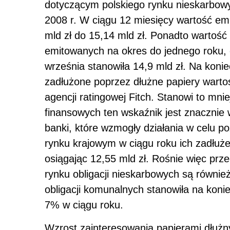
dotyczącym polskiego rynku nieskarbowy
2008 r. W ciągu 12 miesięcy wartość emis
mld zł do 15,14 mld zł. Ponadto wartoś
emitowanych na okres do jednego roku, o
września stanowiła 14,9 mld zł. Na konie
zadłużone poprzez dłużne papiery warto
agencji ratingowej Fitch. Stanowi to mn
finansowych ten wskaźnik jest znacznie 
banki, które wzmogły działania w celu po
rynku krajowym w ciągu roku ich zadłużen
osiągając 12,55 mld zł. Rośnie więc pr
rynku obligacji nieskarbowych są równie
obligacji komunalnych stanowiła na konie
7% w ciągu roku.
Wzrost zainteresowania papierami dłużny