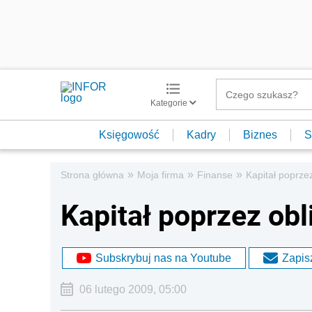
Kategorie
Księgowość
Kadry
Biznes
S
»
»
»
Strona główna
Moja firma
Finanse
Kapitał poprzez
Kapitał poprzez obl
Subskrybuj nas na Youtube
Zapisz
06 lutego 2009, 05:00