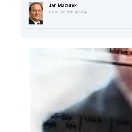
Jan Mazurek
www.moneymarket.pl