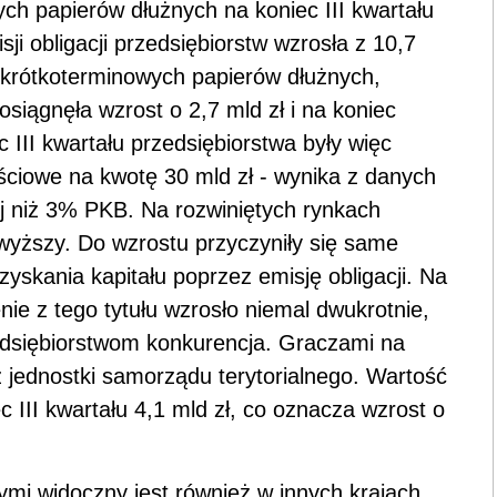
ch papierów dłużnych na koniec III kwartału
ji obligacji przedsiębiorstw wzrosła z 10,7
ć krótkoterminowych papierów dłużnych,
siągnęła wzrost o 2,7 mld zł i na koniec
c III kwartału przedsiębiorstwa były więc
ściowe na kwotę 30 mld zł - wynika z danych
iej niż 3% PKB. Na rozwiniętych rynkach
wyższy. Do wzrostu przyczyniły się same
zyskania kapitału poprzez emisję obligacji. Na
ie z tego tytułu wzrosło niemal dwukrotnie,
zedsiębiorstwom konkurencja. Graczami na
ż jednostki samorządu terytorialnego. Wartość
c III kwartału 4,1 mld zł, co oznacza wzrost o
mi widoczny jest również w innych krajach.