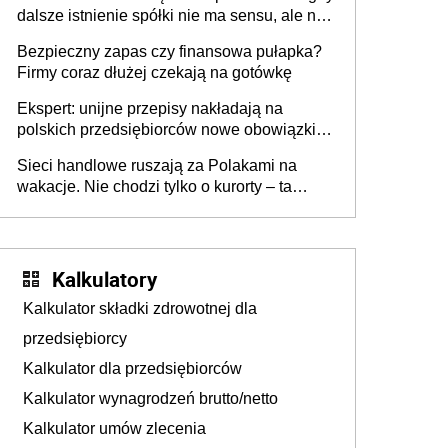
dalsze istnienie spółki nie ma sensu, ale nie
wszyscy wspólnicy są tego zdania
Bezpieczny zapas czy finansowa pułapka?
Firmy coraz dłużej czekają na gotówkę
Ekspert: unijne przepisy nakładają na
polskich przedsiębiorców nowe obowiązki w
zakresie opakowań
Sieci handlowe ruszają za Polakami na
wakacje. Nie chodzi tylko o kurorty – ta
walka o portfele klientów dzieje się także
tam, gdzie wielu spędzi urlop po cichu
Kalkulatory
Kalkulator składki zdrowotnej dla
przedsiębiorcy
Kalkulator dla przedsiębiorców
Kalkulator wynagrodzeń brutto/netto
Kalkulator umów zlecenia