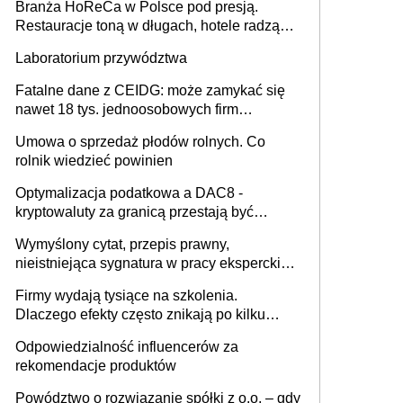
Branża HoReCa w Polsce pod presją.
Restauracje toną w długach, hotele radzą
sobie lepiej [GOŚĆ INFOR.PL]
Laboratorium przywództwa
Fatalne dane z CEIDG: może zamykać się
nawet 18 tys. jednoosobowych firm
miesięcznie
Umowa o sprzedaż płodów rolnych. Co
rolnik wiedzieć powinien
Optymalizacja podatkowa a DAC8 -
kryptowaluty za granicą przestają być
niewidoczne. I co dalej?
Wymyślony cytat, przepis prawny,
nieistniejąca sygnatura w pracy eksperckiej -
sam zakup ChatGPT to nie wdrożenie AI w
Firmy wydają tysiące na szkolenia.
firmie
Dlaczego efekty często znikają po kilku
tygodniach?
Odpowiedzialność influencerów za
rekomendacje produktów
Powództwo o rozwiązanie spółki z o.o. – gdy