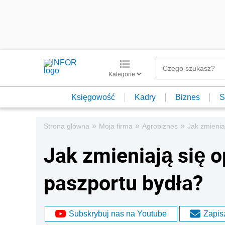
Kategorie
Księgowość
Kadry
Biznes
S
»
»
»
Strona główna
Moja firma
Agrobiznes
Jak zmienia
Jak zmieniają się o
paszportu bydła?
Subskrybuj nas na Youtube
Zapisz