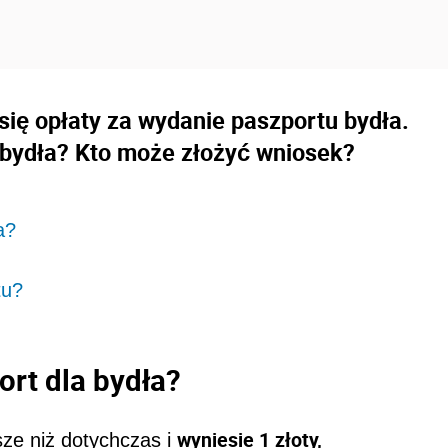
się opłaty za wydanie paszportu bydła.
a bydła? Kto może złożyć wniosek?
a?
tu?
ort dla bydła?
wyniesie 1 złoty,
sze niż dotychczas i