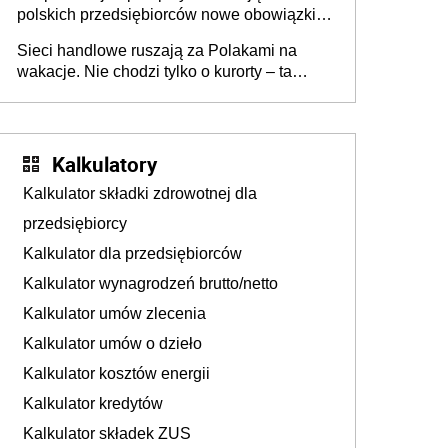
polskich przedsiębiorców nowe obowiązki w
zakresie opakowań
Sieci handlowe ruszają za Polakami na
wakacje. Nie chodzi tylko o kurorty – ta
walka o portfele klientów dzieje się także
tam, gdzie wielu spędzi urlop po cichu
Kalkulatory
Kalkulator składki zdrowotnej dla
przedsiębiorcy
Kalkulator dla przedsiębiorców
Kalkulator wynagrodzeń brutto/netto
Kalkulator umów zlecenia
Kalkulator umów o dzieło
Kalkulator kosztów energii
Kalkulator kredytów
Kalkulator składek ZUS