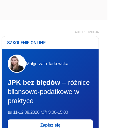
AUTOPROMOCJA
SZKOLENIE ONLINE
Małgorzata Tarkowska
JPK bez błędów
– różnice
bilansowo-podatkowe w
praktyce
📅 11-12.08.2026 r.
🕐 9:00-15:00
Zapisz się