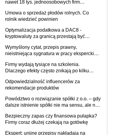
nawet 18 tys. jednoosobowych firm
miesięcznie
Umowa o sprzedaż płodów rolnych. Co
rolnik wiedzieć powinien
Optymalizacja podatkowa a DAC8 -
kryptowaluty za granicą przestają być
niewidoczne. I co dalej?
Wymyślony cytat, przepis prawny,
nieistniejąca sygnatura w pracy eksperckiej -
sam zakup ChatGPT to nie wdrożenie AI w
Firmy wydają tysiące na szkolenia.
firmie
Dlaczego efekty często znikają po kilku
tygodniach?
Odpowiedzialność influencerów za
rekomendacje produktów
Powództwo o rozwiązanie spółki z o.o. – gdy
dalsze istnienie spółki nie ma sensu, ale nie
wszyscy wspólnicy są tego zdania
Bezpieczny zapas czy finansowa pułapka?
Firmy coraz dłużej czekają na gotówkę
Ekspert: unijne przepisy nakładają na