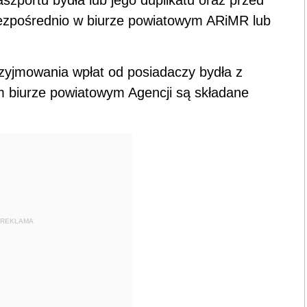
zportu bydła lub jego duplikatu oraz przed
bezpośrednio w biurze powiatowym ARiMR lub
zyjmowania wpłat od posiadaczy bydła z
kim biurze powiatowym Agencji są składane
REKLAMA