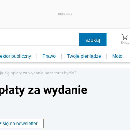
REKLAMA
Sklep
ektor publiczny
Prawo
Twoje pieniądze
Moto
ją się opłaty za wydanie paszportu bydła?
płaty za wydanie
 się na newsletter