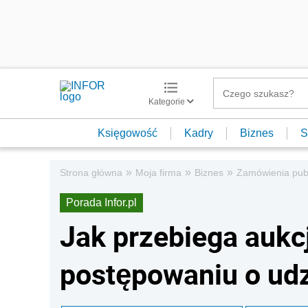
Kategorie
Księgowość
Kadry
Biznes
S
»
»
»
Strona główna
Moja firma
Biznes
Zamówienia pub
Porada Infor.pl
Jak przebiega aukc
postępowaniu o udz