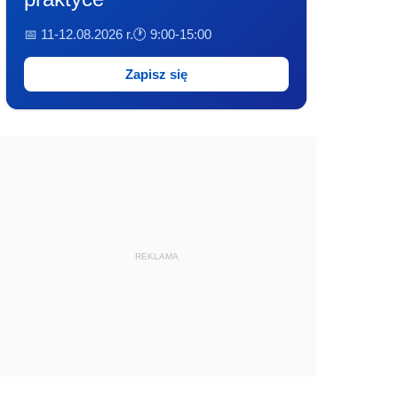
📅 11-12.08.2026 r.
🕐 9:00-15:00
Zapisz się
REKLAMA