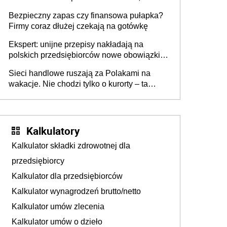
wszyscy wspólnicy są tego zdania
Bezpieczny zapas czy finansowa pułapka?
Firmy coraz dłużej czekają na gotówkę
Ekspert: unijne przepisy nakładają na
polskich przedsiębiorców nowe obowiązki w
zakresie opakowań
Sieci handlowe ruszają za Polakami na
wakacje. Nie chodzi tylko o kurorty – ta
walka o portfele klientów dzieje się także
tam, gdzie wielu spędzi urlop po cichu
Kalkulatory
Kalkulator składki zdrowotnej dla
przedsiębiorcy
Kalkulator dla przedsiębiorców
Kalkulator wynagrodzeń brutto/netto
Kalkulator umów zlecenia
Kalkulator umów o dzieło