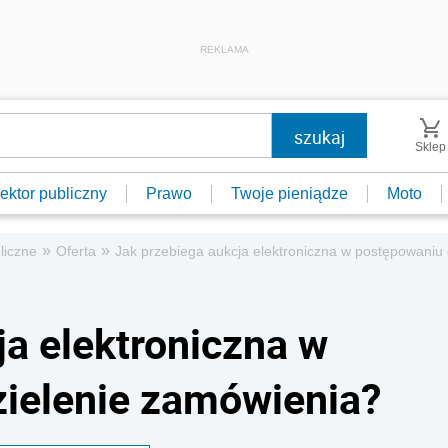
REKLAMA
Sklep
ektor publiczny
Prawo
Twoje pieniądze
Moto
»
»
liczne
Oferta
Jak przebiega aukcja elektroniczna w postępowaniu
ja elektroniczna w
ielenie zamówienia?