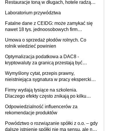
Restauracje toną w długach, hotele radzą
sobie lepiej [GOŚĆ INFOR.PL]
Laboratorium przywództwa
Fatalne dane z CEIDG: może zamykać się
nawet 18 tys. jednoosobowych firm
miesięcznie
Umowa o sprzedaż płodów rolnych. Co
rolnik wiedzieć powinien
Optymalizacja podatkowa a DAC8 -
kryptowaluty za granicą przestają być
niewidoczne. I co dalej?
Wymyślony cytat, przepis prawny,
nieistniejąca sygnatura w pracy eksperckiej -
sam zakup ChatGPT to nie wdrożenie AI w
Firmy wydają tysiące na szkolenia.
firmie
Dlaczego efekty często znikają po kilku
tygodniach?
Odpowiedzialność influencerów za
rekomendacje produktów
Powództwo o rozwiązanie spółki z o.o. – gdy
dalsze istnienie spółki nie ma sensu, ale nie