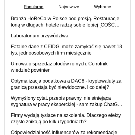
Popularne
Najnowsze
Wybrane
Branża HoReCa w Polsce pod presją. Restauracje
toną w długach, hotele radzą sobie lepiej [GOŚĆ
INFOR.PL]
Laboratorium przywództwa
Fatalne dane z CEIDG: może zamykać się nawet 18
tys. jednoosobowych firm miesięcznie
Umowa o sprzedaż płodów rolnych. Co rolnik
wiedzieć powinien
Optymalizacja podatkowa a DAC8 - kryptowaluty za
granicą przestają być niewidoczne. I co dalej?
Wymyślony cytat, przepis prawny, nieistniejąca
sygnatura w pracy eksperckiej - sam zakup ChatGPT
to nie wdrożenie AI w firmie
Firmy wydają tysiące na szkolenia. Dlaczego efekty
często znikają po kilku tygodniach?
Odpowiedzialność influencerów za rekomendacje