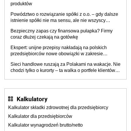
produktów
Powództwo o rozwiązanie spółki z o.o. – gdy dalsze
istnienie spółki nie ma sensu, ale nie wszyscy
wspólnicy są tego zdania
Bezpieczny zapas czy finansowa pułapka? Firmy
coraz dłużej czekają na gotówkę
Ekspert: unijne przepisy nakładają na polskich
przedsiębiorców nowe obowiązki w zakresie
opakowań
Sieci handlowe ruszają za Polakami na wakacje. Nie
chodzi tylko o kurorty – ta walka o portfele klientów
dzieje się także tam, gdzie wielu spędzi urlop po
cichu
Kalkulatory
Kalkulator składki zdrowotnej dla przedsiębiorcy
Kalkulator dla przedsiębiorców
Kalkulator wynagrodzeń brutto/netto