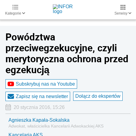
Kategorie
Serwisy
Powództwa
przeciwegzekucyjne, czyli
merytoryczna ochrona przed
egzekucją
Subskrybuj nas na Youtube
Dołącz do ekspertów
Zapisz się na newsletter
20 stycznia 2016, 15:26
Agnieszka Kapała-Sokalska
Adwokat, właścicielka Kancelarii Adwokackiej AKS
Kancelaria AKS