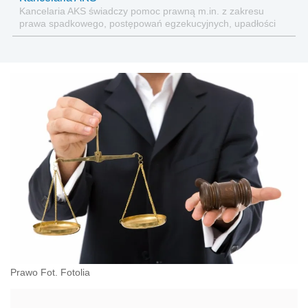
Kancelaria AKS świadczy pomoc prawną m.in. z zakresu
prawa spadkowego, postępowań egzekucyjnych, upadłości
konsumenckiej, ochrony dóbr osobistych, prawa karnego.
Prawo Fot. Fotolia