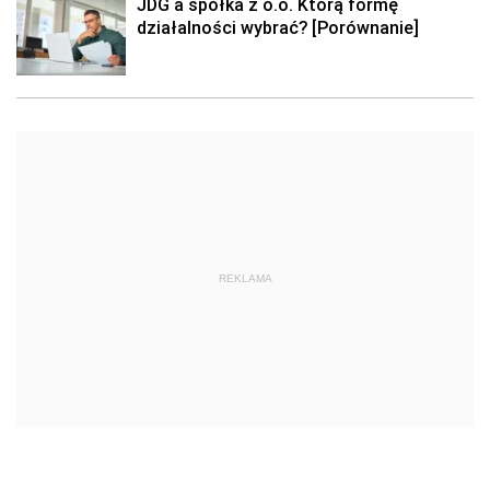
JDG a spółka z o.o. Którą formę
działalności wybrać? [Porównanie]
REKLAMA