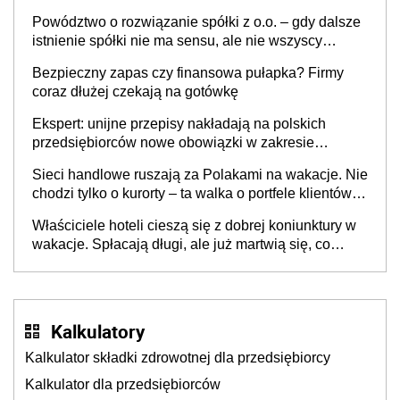
Powództwo o rozwiązanie spółki z o.o. – gdy dalsze
istnienie spółki nie ma sensu, ale nie wszyscy
wspólnicy są tego zdania
Bezpieczny zapas czy finansowa pułapka? Firmy
coraz dłużej czekają na gotówkę
Ekspert: unijne przepisy nakładają na polskich
przedsiębiorców nowe obowiązki w zakresie
opakowań
Sieci handlowe ruszają za Polakami na wakacje. Nie
chodzi tylko o kurorty – ta walka o portfele klientów
dzieje się także tam, gdzie wielu spędzi urlop po
Właściciele hoteli cieszą się z dobrej koniunktury w
cichu
wakacje. Spłacają długi, ale już martwią się, co
będzie jesienią
Kalkulatory
Kalkulator składki zdrowotnej dla przedsiębiorcy
Kalkulator dla przedsiębiorców