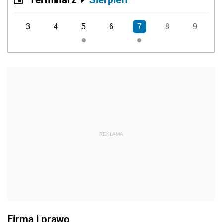
3
4
5
6
7
8
9
REKLAMA
Firma i prawo