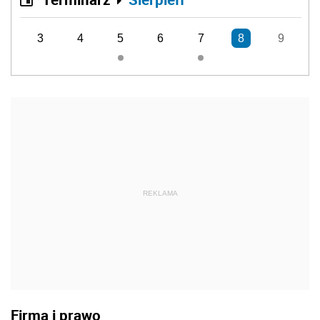
3
4
5
6
7
8
9
REKLAMA
Firma i prawo