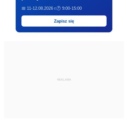
📅 11-12.08.2026 r.
🕐 9:00-15:00
Zapisz się
REKLAMA