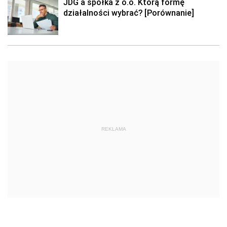
JDG a spółka z o.o. Którą formę
działalności wybrać? [Porównanie]
REKLAMA