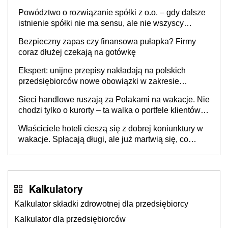
Powództwo o rozwiązanie spółki z o.o. – gdy dalsze
istnienie spółki nie ma sensu, ale nie wszyscy
wspólnicy są tego zdania
Bezpieczny zapas czy finansowa pułapka? Firmy
coraz dłużej czekają na gotówkę
Ekspert: unijne przepisy nakładają na polskich
przedsiębiorców nowe obowiązki w zakresie
opakowań
Sieci handlowe ruszają za Polakami na wakacje. Nie
chodzi tylko o kurorty – ta walka o portfele klientów
dzieje się także tam, gdzie wielu spędzi urlop po
Właściciele hoteli cieszą się z dobrej koniunktury w
cichu
wakacje. Spłacają długi, ale już martwią się, co
będzie jesienią
Kalkulatory
Kalkulator składki zdrowotnej dla przedsiębiorcy
Kalkulator dla przedsiębiorców