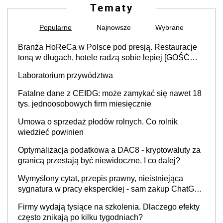
Tematy
Popularne
Najnowsze
Wybrane
Branża HoReCa w Polsce pod presją. Restauracje
toną w długach, hotele radzą sobie lepiej [GOŚĆ
INFOR.PL]
Laboratorium przywództwa
Fatalne dane z CEIDG: może zamykać się nawet 18
tys. jednoosobowych firm miesięcznie
Umowa o sprzedaż płodów rolnych. Co rolnik
wiedzieć powinien
Optymalizacja podatkowa a DAC8 - kryptowaluty za
granicą przestają być niewidoczne. I co dalej?
Wymyślony cytat, przepis prawny, nieistniejąca
sygnatura w pracy eksperckiej - sam zakup ChatGPT
to nie wdrożenie AI w firmie
Firmy wydają tysiące na szkolenia. Dlaczego efekty
często znikają po kilku tygodniach?