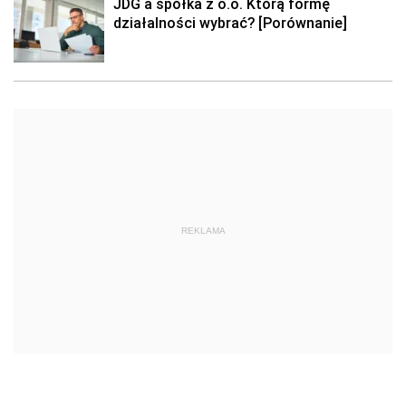
JDG a spółka z o.o. Którą formę
działalności wybrać? [Porównanie]
REKLAMA