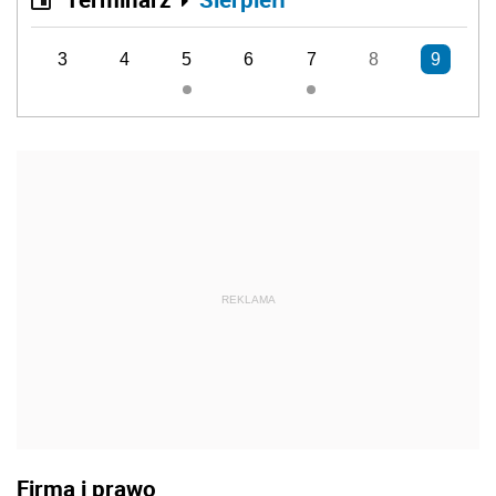
3
4
5
6
7
8
9
REKLAMA
Firma i prawo