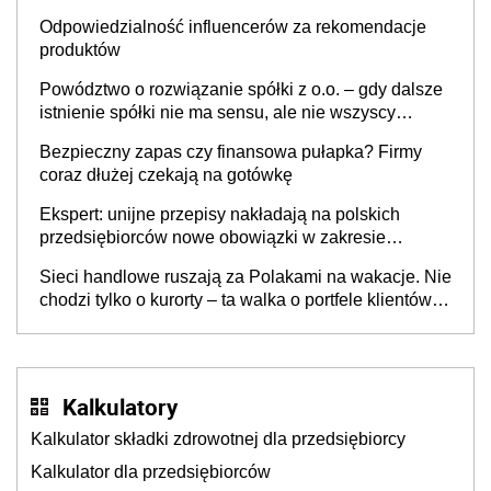
Odpowiedzialność influencerów za rekomendacje
produktów
Powództwo o rozwiązanie spółki z o.o. – gdy dalsze
istnienie spółki nie ma sensu, ale nie wszyscy
wspólnicy są tego zdania
Bezpieczny zapas czy finansowa pułapka? Firmy
coraz dłużej czekają na gotówkę
Ekspert: unijne przepisy nakładają na polskich
przedsiębiorców nowe obowiązki w zakresie
opakowań
Sieci handlowe ruszają za Polakami na wakacje. Nie
chodzi tylko o kurorty – ta walka o portfele klientów
dzieje się także tam, gdzie wielu spędzi urlop po
cichu
Kalkulatory
Kalkulator składki zdrowotnej dla przedsiębiorcy
Kalkulator dla przedsiębiorców