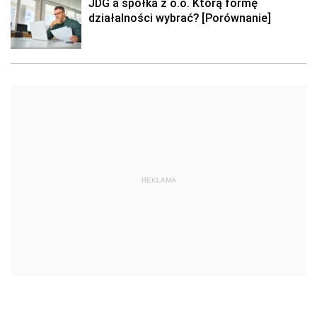
JDG a spółka z o.o. Którą formę
działalności wybrać? [Porównanie]
REKLAMA