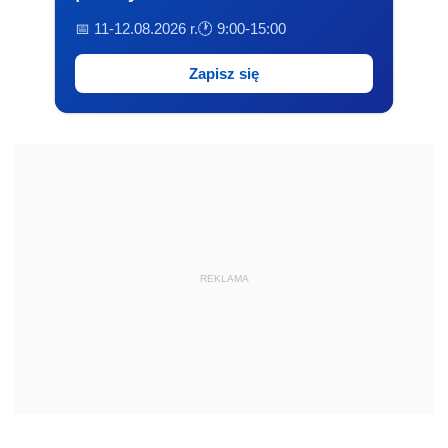
📅 11-12.08.2026 r.
🕐 9:00-15:00
Zapisz się
REKLAMA