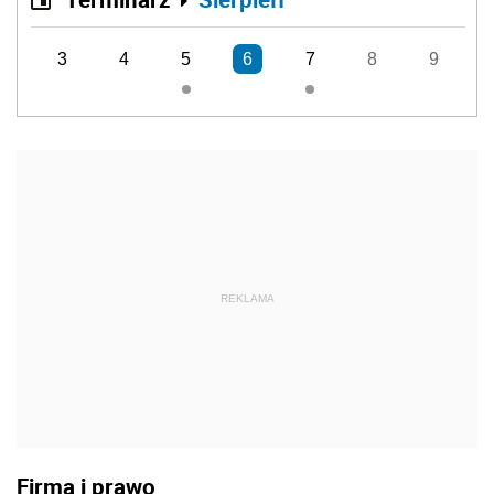
3
4
5
6
7
8
9
REKLAMA
Firma i prawo