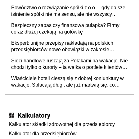
Powództwo o rozwiązanie spółki z o.o. – gdy dalsze
istnienie spółki nie ma sensu, ale nie wszyscy
wspólnicy są tego zdania
Bezpieczny zapas czy finansowa pułapka? Firmy
coraz dłużej czekają na gotówkę
Ekspert: unijne przepisy nakładają na polskich
przedsiębiorców nowe obowiązki w zakresie
opakowań
Sieci handlowe ruszają za Polakami na wakacje. Nie
chodzi tylko o kurorty – ta walka o portfele klientów
dzieje się także tam, gdzie wielu spędzi urlop po
Właściciele hoteli cieszą się z dobrej koniunktury w
cichu
wakacje. Spłacają długi, ale już martwią się, co
będzie jesienią
Kalkulatory
Kalkulator składki zdrowotnej dla przedsiębiorcy
Kalkulator dla przedsiębiorców