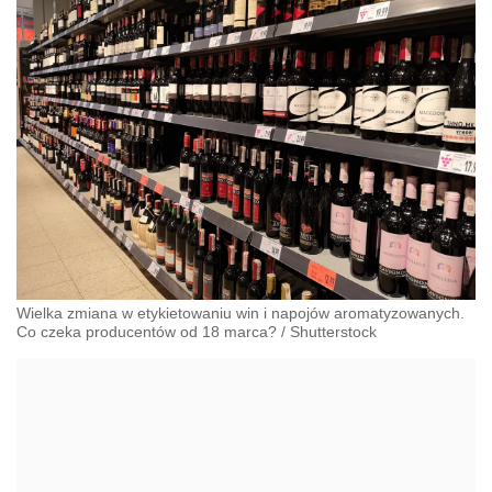
Wielka zmiana w etykietowaniu win i napojów aromatyzowanych.
Co czeka producentów od 18 marca?
/
Shutterstock