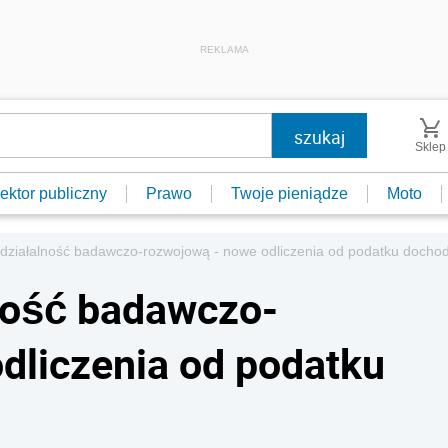
REKLAMA
Sklep
ektor publiczny
Prawo
Twoje pieniądze
Moto
 działalność badawczo-rozwojową - nowe odliczenia od podatku doch
ność badawczo-
dliczenia od podatku