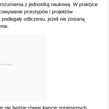
rozumienia z jednostką naukową. W praktyce
acowywanie prototypów i projektów
podlegały odliczeniu, jeżeli nie zostaną
mie.
REKLAMA
ie nie będzie równe kwocie poniesionych