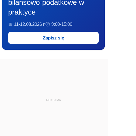
bilansowo-podatkowe w
praktyce
📅 11-12.08.2026 r.
🕐 9:00-15:00
Zapisz się
REKLAMA