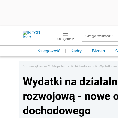
Kategorie
Księgowość
Kadry
Biznes
S
»
»
»
Strona główna
Moja firma
Aktualności
Wydatki na
Wydatki na działal
rozwojową - nowe o
dochodowego