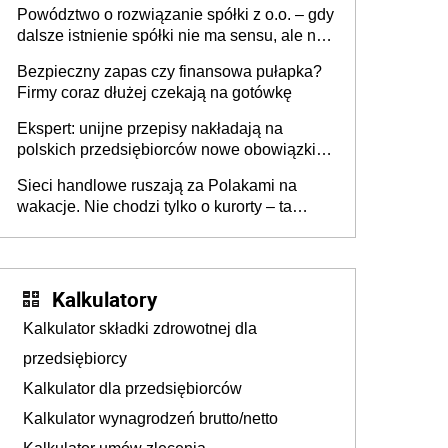
Powództwo o rozwiązanie spółki z o.o. – gdy
dalsze istnienie spółki nie ma sensu, ale nie
wszyscy wspólnicy są tego zdania
Bezpieczny zapas czy finansowa pułapka?
Firmy coraz dłużej czekają na gotówkę
Ekspert: unijne przepisy nakładają na
polskich przedsiębiorców nowe obowiązki w
zakresie opakowań
Sieci handlowe ruszają za Polakami na
wakacje. Nie chodzi tylko o kurorty – ta
walka o portfele klientów dzieje się także
tam, gdzie wielu spędzi urlop po cichu
Kalkulatory
Kalkulator składki zdrowotnej dla
przedsiębiorcy
Kalkulator dla przedsiębiorców
Kalkulator wynagrodzeń brutto/netto