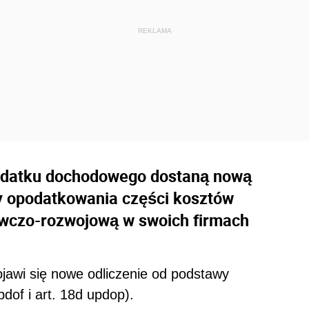
 podatku dochodowego dostaną nową
y opodatkowania części kosztów
awczo-rozwojową w swoich firmach
ojawi się nowe odliczenie od podstawy
of i art. 18d updop).