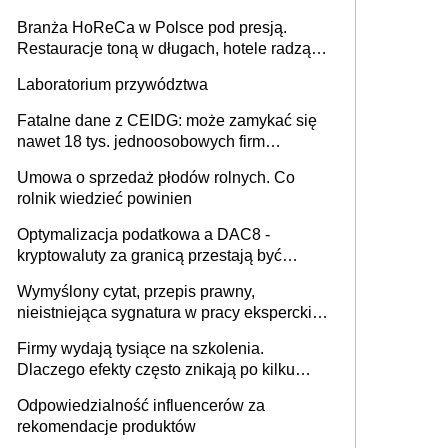
Branża HoReCa w Polsce pod presją.
Restauracje toną w długach, hotele radzą
sobie lepiej [GOŚĆ INFOR.PL]
Laboratorium przywództwa
Fatalne dane z CEIDG: może zamykać się
nawet 18 tys. jednoosobowych firm
miesięcznie
Umowa o sprzedaż płodów rolnych. Co
rolnik wiedzieć powinien
Optymalizacja podatkowa a DAC8 -
kryptowaluty za granicą przestają być
niewidoczne. I co dalej?
Wymyślony cytat, przepis prawny,
nieistniejąca sygnatura w pracy eksperckiej -
sam zakup ChatGPT to nie wdrożenie AI w
Firmy wydają tysiące na szkolenia.
firmie
Dlaczego efekty często znikają po kilku
tygodniach?
Odpowiedzialność influencerów za
rekomendacje produktów