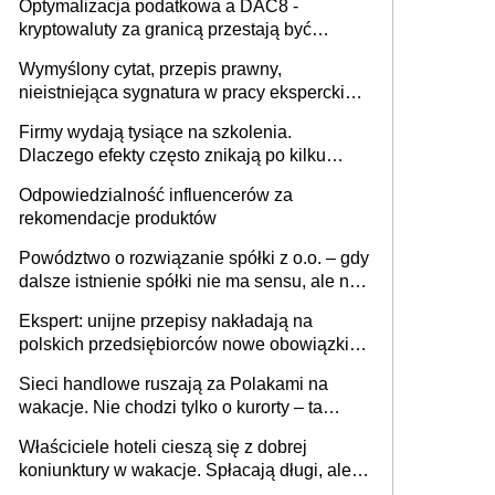
Optymalizacja podatkowa a DAC8 -
kryptowaluty za granicą przestają być
niewidoczne. I co dalej?
Wymyślony cytat, przepis prawny,
nieistniejąca sygnatura w pracy eksperckiej -
sam zakup ChatGPT to nie wdrożenie AI w
Firmy wydają tysiące na szkolenia.
firmie
Dlaczego efekty często znikają po kilku
tygodniach?
Odpowiedzialność influencerów za
rekomendacje produktów
Powództwo o rozwiązanie spółki z o.o. – gdy
dalsze istnienie spółki nie ma sensu, ale nie
wszyscy wspólnicy są tego zdania
Ekspert: unijne przepisy nakładają na
polskich przedsiębiorców nowe obowiązki w
zakresie opakowań
Sieci handlowe ruszają za Polakami na
wakacje. Nie chodzi tylko o kurorty – ta
walka o portfele klientów dzieje się także
Właściciele hoteli cieszą się z dobrej
tam, gdzie wielu spędzi urlop po cichu
koniunktury w wakacje. Spłacają długi, ale
już martwią się, co będzie jesienią