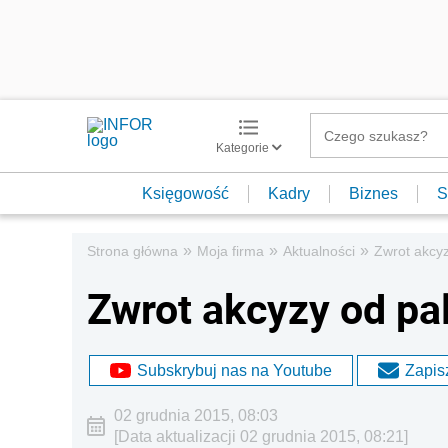
Kategorie
Księgowość
Kadry
Biznes
S
»
»
»
Strona główna
Moja firma
Aktualności
Zwrot akcyz
Zwrot akcyzy od pal
Subskrybuj nas na Youtube
Zapisz
02 grudnia 2015, 08:03
[Data aktualizacji 02 grudnia 2015, 08:21]