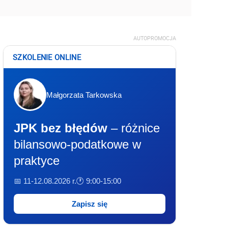
AUTOPROMOCJA
SZKOLENIE ONLINE
Małgorzata Tarkowska
JPK bez błędów
– różnice
bilansowo-podatkowe w
praktyce
📅 11-12.08.2026 r.
🕐 9:00-15:00
Zapisz się