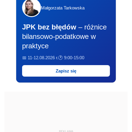
Małgorzata Tarkowska
JPK bez błędów
– różnice
bilansowo-podatkowe w
praktyce
📅 11-12.08.2026 r.
🕐 9:00-15:00
Zapisz się
REKLAMA