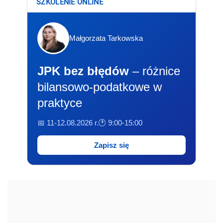
SZKOLENIE ONLINE
Małgorzata Tarkowska
JPK bez błędów
– różnice
bilansowo-podatkowe w
praktyce
📅 11-12.08.2026 r.
🕐 9:00-15:00
Zapisz się