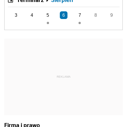
3
4
5
6
7
8
9
REKLAMA
Firma i prawo