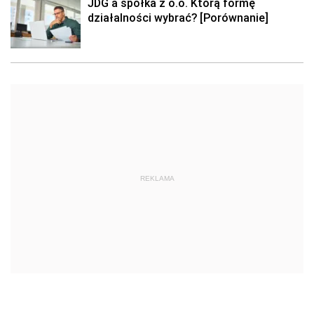
JDG a spółka z o.o. Którą formę
działalności wybrać? [Porównanie]
REKLAMA