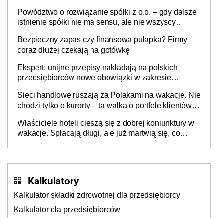
Powództwo o rozwiązanie spółki z o.o. – gdy dalsze
istnienie spółki nie ma sensu, ale nie wszyscy
wspólnicy są tego zdania
Bezpieczny zapas czy finansowa pułapka? Firmy
coraz dłużej czekają na gotówkę
Ekspert: unijne przepisy nakładają na polskich
przedsiębiorców nowe obowiązki w zakresie
opakowań
Sieci handlowe ruszają za Polakami na wakacje. Nie
chodzi tylko o kurorty – ta walka o portfele klientów
dzieje się także tam, gdzie wielu spędzi urlop po
Właściciele hoteli cieszą się z dobrej koniunktury w
cichu
wakacje. Spłacają długi, ale już martwią się, co
będzie jesienią
Kalkulatory
Kalkulator składki zdrowotnej dla przedsiębiorcy
Kalkulator dla przedsiębiorców