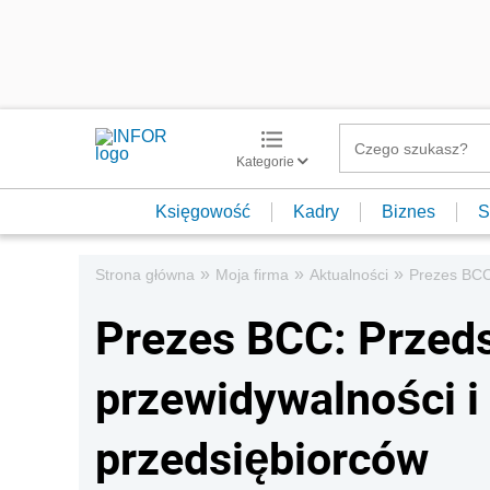
Kategorie
Księgowość
Kadry
Biznes
S
»
»
»
Strona główna
Moja firma
Aktualności
Prezes BCC:
Prezes BCC: Przeds
przewidywalności i 
przedsiębiorców