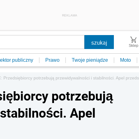
REKLAMA
Sklep
ektor publiczny
Prawo
Twoje pieniądze
Moto
 Przedsiębiorcy potrzebują przewidywalności i stabilności. Apel przed
iębiorcy potrzebują
stabilności. Apel