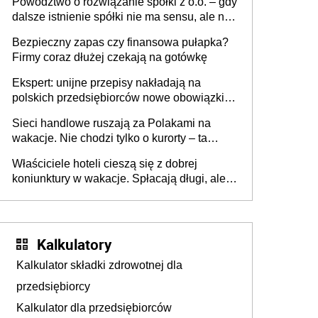
Powództwo o rozwiązanie spółki z o.o. – gdy
dalsze istnienie spółki nie ma sensu, ale nie
wszyscy wspólnicy są tego zdania
Bezpieczny zapas czy finansowa pułapka?
Firmy coraz dłużej czekają na gotówkę
Ekspert: unijne przepisy nakładają na
polskich przedsiębiorców nowe obowiązki w
zakresie opakowań
Sieci handlowe ruszają za Polakami na
wakacje. Nie chodzi tylko o kurorty – ta
walka o portfele klientów dzieje się także
Właściciele hoteli cieszą się z dobrej
tam, gdzie wielu spędzi urlop po cichu
koniunktury w wakacje. Spłacają długi, ale
już martwią się, co będzie jesienią
Kalkulatory
Kalkulator składki zdrowotnej dla
przedsiębiorcy
Kalkulator dla przedsiębiorców