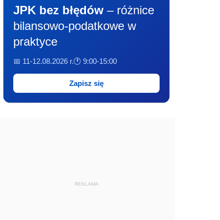
JPK bez błędów
– różnice
bilansowo-podatkowe w
praktyce
📅 11-12.08.2026 r.
🕐 9:00-15:00
Zapisz się
REKLAMA