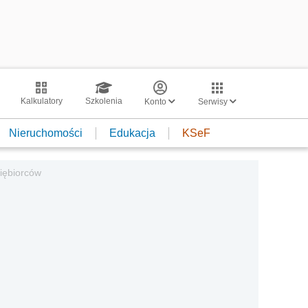
Kalkulatory
Szkolenia
Konto
Serwisy
Nieruchomości
Edukacja
KSeF
siębiorców