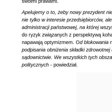
swoimi prawami.
Apelujemy o to, żeby nowy prezydent ni
nie tylko w interesie przedsiębiorców, al
administracji państwowej, na której wsz
do ryzyk związanych z perspektywą kohab
napawają optymizmem. O
d blokowania 
podpisania obniżenia składki zdrowotne
sądownictwie. We wszystkich tych obsz
politycznych
- powiedział.