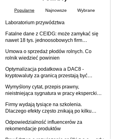
Popularne
Najnowsze
Wybrane
Laboratorium przywództwa
Fatalne dane z CEIDG: może zamykać się
nawet 18 tys. jednoosobowych firm
miesięcznie
Umowa o sprzedaż płodów rolnych. Co
rolnik wiedzieć powinien
Optymalizacja podatkowa a DAC8 -
kryptowaluty za granicą przestają być
niewidoczne. I co dalej?
Wymyślony cytat, przepis prawny,
nieistniejąca sygnatura w pracy eksperckiej -
sam zakup ChatGPT to nie wdrożenie AI w
Firmy wydają tysiące na szkolenia.
firmie
Dlaczego efekty często znikają po kilku
tygodniach?
Odpowiedzialność influencerów za
rekomendacje produktów