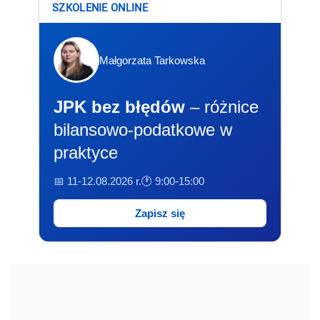
SZKOLENIE ONLINE
Małgorzata Tarkowska
JPK bez błędów
– różnice
bilansowo-podatkowe w
praktyce
📅 11-12.08.2026 r.
🕐 9:00-15:00
Zapisz się