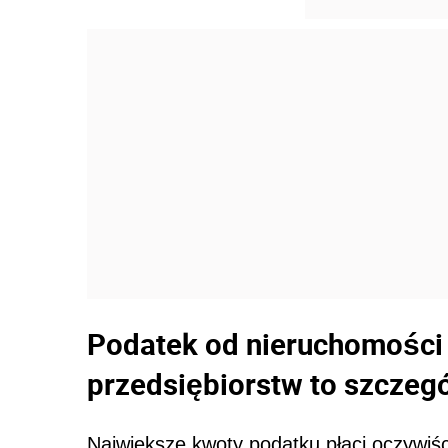
Podatek od nieruchomości w
przedsiębiorstw to szczegó
Największe kwoty podatku płaci oczywiśc