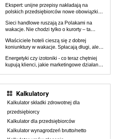
Ekspert: unijne przepisy nakładają na
polskich przedsiębiorców nowe obowiązki w
zakresie opakowań
Sieci handlowe ruszają za Polakami na
wakacje. Nie chodzi tylko o kurorty – ta
walka o portfele klientów dzieje się także
Właściciele hoteli cieszą się z dobrej
tam, gdzie wielu spędzi urlop po cichu
koniunktury w wakacje. Spłacają długi, ale
już martwią się, co będzie jesienią
Energetyki czy izotoniki - co teraz chętniej
kupują klienci, jakie marketingowe działania
podejmują sklepy
Kalkulatory
Kalkulator składki zdrowotnej dla
przedsiębiorcy
Kalkulator dla przedsiębiorców
Kalkulator wynagrodzeń brutto/netto