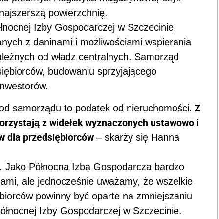
 najszerszą powierzchnię.
łnocnej Izby Gospodarczej w Szczecinie,
ych z daninami i możliwościami wspierania
 zależnych od władz centralnych. Samorząd
siębiorców, budowaniu sprzyjającego
inwestorów.
Z
 od samorządu to podatek od nieruchomości.
rzystają z widełek wyznaczonych ustawowo i
w dla przedsiębiorców
– skarży się Hanna
e. Jako Północna Izba Gospodarcza bardzo
cami, ale jednocześnie uważamy, że wszelkie
ębiorców powinny być oparte na zmniejszaniu
ółnocnej Izby Gospodarczej w Szczecinie.