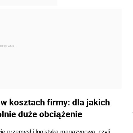
REKLAMA
 kosztach firmy: dla jakich
lnie duże obciążenie
ie przemysł i logistyka magazynowa, czyli