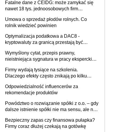
Fatalne dane z CEIDG: może zamykać się
nawet 18 tys. jednoosobowych firm
miesięcznie
Umowa o sprzedaż płodów rolnych. Co
rolnik wiedzieć powinien
Optymalizacja podatkowa a DAC8 -
kryptowaluty za granicą przestają być
niewidoczne. I co dalej?
Wymyślony cytat, przepis prawny,
nieistniejąca sygnatura w pracy eksperckiej -
sam zakup ChatGPT to nie wdrożenie AI w
Firmy wydają tysiące na szkolenia.
firmie
Dlaczego efekty często znikają po kilku
tygodniach?
Odpowiedzialność influencerów za
rekomendacje produktów
Powództwo o rozwiązanie spółki z o.o. – gdy
dalsze istnienie spółki nie ma sensu, ale nie
wszyscy wspólnicy są tego zdania
Bezpieczny zapas czy finansowa pułapka?
Firmy coraz dłużej czekają na gotówkę