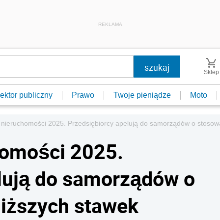
REKLAMA
Sklep
ektor publiczny
Prawo
Twoje pieniądze
Moto
 nieruchomości 2025. Przedsiębiorcy apelują do samorządów o stosowa
homości 2025.
lują do samorządów o
niższych stawek