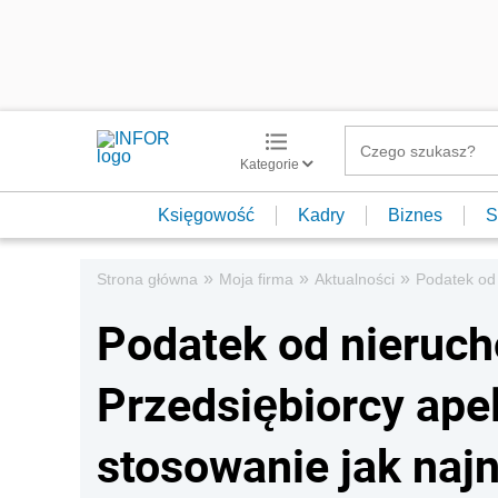
Kategorie
Księgowość
Kadry
Biznes
S
»
»
»
Strona główna
Moja firma
Aktualności
Podatek od
Podatek od nieruc
Przedsiębiorcy ape
stosowanie jak naj