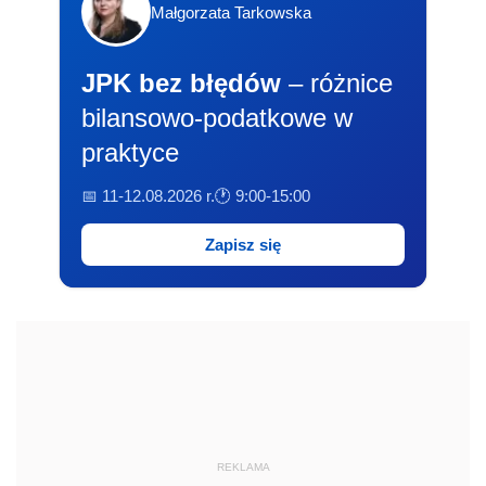
Małgorzata Tarkowska
JPK bez błędów
– różnice
bilansowo-podatkowe w
praktyce
📅 11-12.08.2026 r.
🕐 9:00-15:00
Zapisz się
REKLAMA