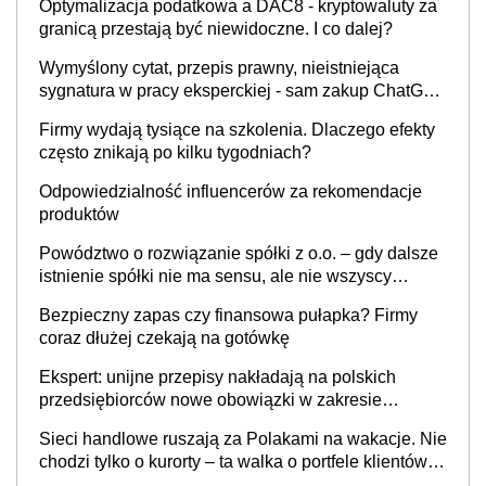
Optymalizacja podatkowa a DAC8 - kryptowaluty za
granicą przestają być niewidoczne. I co dalej?
Wymyślony cytat, przepis prawny, nieistniejąca
sygnatura w pracy eksperckiej - sam zakup ChatGPT
to nie wdrożenie AI w firmie
Firmy wydają tysiące na szkolenia. Dlaczego efekty
często znikają po kilku tygodniach?
Odpowiedzialność influencerów za rekomendacje
produktów
Powództwo o rozwiązanie spółki z o.o. – gdy dalsze
istnienie spółki nie ma sensu, ale nie wszyscy
wspólnicy są tego zdania
Bezpieczny zapas czy finansowa pułapka? Firmy
coraz dłużej czekają na gotówkę
Ekspert: unijne przepisy nakładają na polskich
przedsiębiorców nowe obowiązki w zakresie
opakowań
Sieci handlowe ruszają za Polakami na wakacje. Nie
chodzi tylko o kurorty – ta walka o portfele klientów
dzieje się także tam, gdzie wielu spędzi urlop po