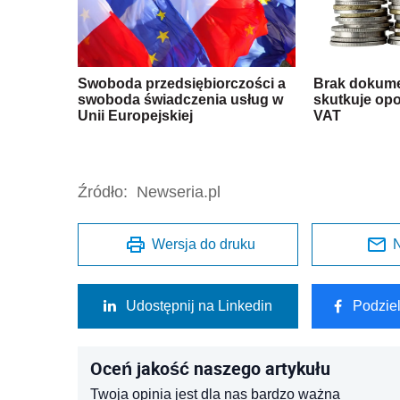
Swoboda przedsiębiorczości a
Brak dokume
swoboda świadczenia usług w
skutkuje op
Unii Europejskiej
VAT
Źródło:
Newseria.pl
Wersja do druku
N
Udostępnij na Linkedin
Podzie
Oceń jakość naszego artykułu
Twoja opinia jest dla nas bardzo ważna