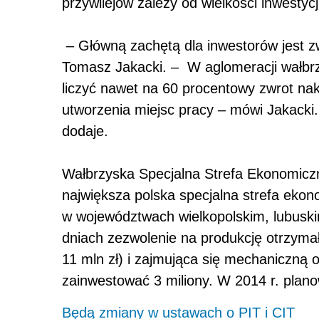
przywilejów zależy od wielkości inwestyc
– Główną zachętą dla inwestorów jest 
Tomasz Jakacki. – W aglomeracji wałbrz
liczyć nawet na 60 procentowy zwrot na
utworzenia miejsc pracy – mówi Jakacki
dodaje.
Wałbrzyska Specjalna Strefa Ekonomiczna
największa polska specjalna strefa eko
w województwach wielkopolskim, lubuskim
dniach zezwolenie na produkcję otrzymał
11 mln zł) i zajmująca się mechaniczną
zainwestować 3 miliony. W 2014 r. plano
Będą zmiany w ustawach o PIT i CIT