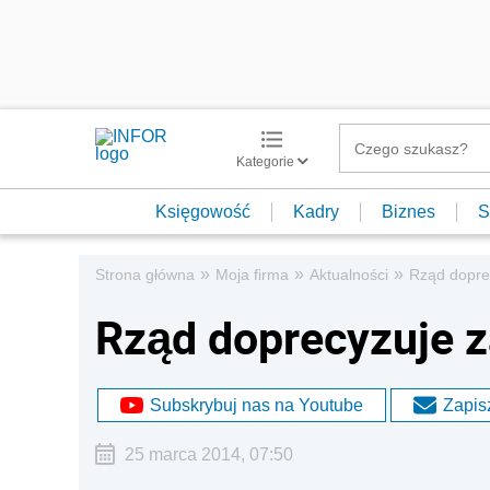
Kategorie
Księgowość
Kadry
Biznes
S
»
»
»
Strona główna
Moja firma
Aktualności
Rząd dopre
Rząd doprecyzuje z
Subskrybuj nas na Youtube
Zapisz
25 marca 2014, 07:50