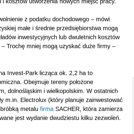
ji i kosztów utworzenia nowych miejsc pracy.
zwolnienie z podatku dochodowego – mówi
yskiej małe i średnie przedsiębiorstwa mogą
kładów inwestycyjnych lub dwuletnich kosztów
. – Trochę mniej mogą uzyskać duże firmy –
 Invest-Park licząca ok. 2,2 ha to
nomiczna. Obejmuje tereny położone
, dolnośląskim i wielkopolskim. W ostatnich
y m.in. Electrolux (który planuje zainwestować
 obróbką metalu
firma
SACHER, która zamierza
wane jest wydanie dwudziestu kilku zezwoleń.