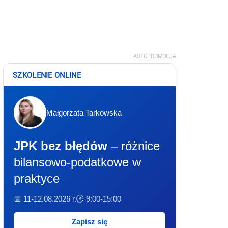
AUTOPROMOCJA
SZKOLENIE ONLINE
Małgorzata Tarkowska
JPK bez błędów
– różnice
bilansowo-podatkowe w
praktyce
📅 11-12.08.2026 r.
🕐 9:00-15:00
Zapisz się