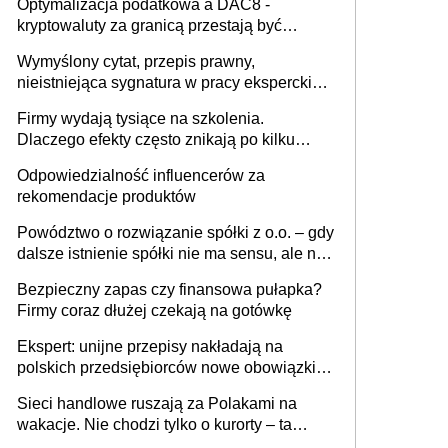
Optymalizacja podatkowa a DAC8 -
kryptowaluty za granicą przestają być
niewidoczne. I co dalej?
Wymyślony cytat, przepis prawny,
nieistniejąca sygnatura w pracy eksperckiej -
sam zakup ChatGPT to nie wdrożenie AI w
Firmy wydają tysiące na szkolenia.
firmie
Dlaczego efekty często znikają po kilku
tygodniach?
Odpowiedzialność influencerów za
rekomendacje produktów
Powództwo o rozwiązanie spółki z o.o. – gdy
dalsze istnienie spółki nie ma sensu, ale nie
wszyscy wspólnicy są tego zdania
Bezpieczny zapas czy finansowa pułapka?
Firmy coraz dłużej czekają na gotówkę
Ekspert: unijne przepisy nakładają na
polskich przedsiębiorców nowe obowiązki w
zakresie opakowań
Sieci handlowe ruszają za Polakami na
wakacje. Nie chodzi tylko o kurorty – ta
walka o portfele klientów dzieje się także