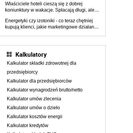
Właściciele hoteli cieszą się z dobrej
tam, gdzie wielu spędzi urlop po cichu
koniunktury w wakacje. Spłacają długi, ale
już martwią się, co będzie jesienią
Energetyki czy izotoniki - co teraz chętniej
kupują klienci, jakie marketingowe działania
podejmują sklepy
Kalkulatory
Kalkulator składki zdrowotnej dla
przedsiębiorcy
Kalkulator dla przedsiębiorców
Kalkulator wynagrodzeń brutto/netto
Kalkulator umów zlecenia
Kalkulator umów o dzieło
Kalkulator kosztów energii
Kalkulator kredytów