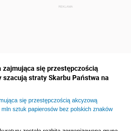
 zajmująca się przestępczością
y szacują straty Skarbu Państwa na
mująca się przestępczością akcyzową
6 mln sztuk papierosów bez polskich znaków
kuratury została rozbita zorganizowana grupa