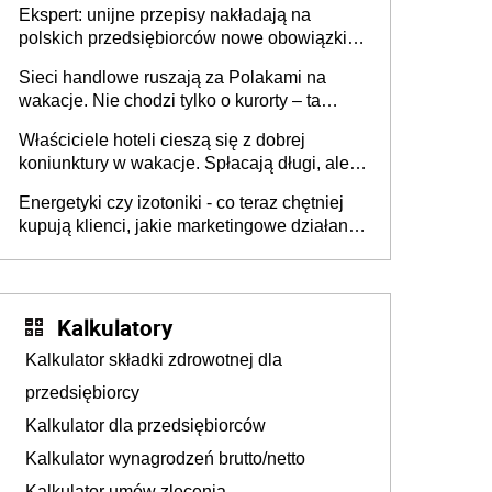
Ekspert: unijne przepisy nakładają na
polskich przedsiębiorców nowe obowiązki w
zakresie opakowań
Sieci handlowe ruszają za Polakami na
wakacje. Nie chodzi tylko o kurorty – ta
walka o portfele klientów dzieje się także
Właściciele hoteli cieszą się z dobrej
tam, gdzie wielu spędzi urlop po cichu
koniunktury w wakacje. Spłacają długi, ale
już martwią się, co będzie jesienią
Energetyki czy izotoniki - co teraz chętniej
kupują klienci, jakie marketingowe działania
podejmują sklepy
Kalkulatory
Kalkulator składki zdrowotnej dla
przedsiębiorcy
Kalkulator dla przedsiębiorców
Kalkulator wynagrodzeń brutto/netto
Kalkulator umów zlecenia