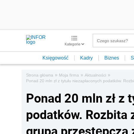
Kategorie
Księgowość
Kadry
Biznes
S
»
»
»
Strona główna
Moja firma
Aktualności
Ponad 20 mln zł z tytułu niezapłaconych podatków. Rozb
Ponad 20 mln zł z 
podatków. Rozbita 
grupa przestępcza 