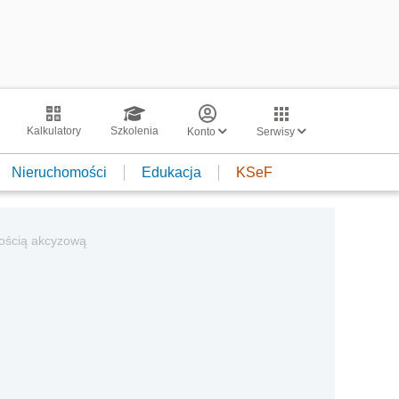
Kalkulatory
Szkolenia
Konto
Serwisy
Nieruchomości
Edukacja
KSeF
zością akcyzową