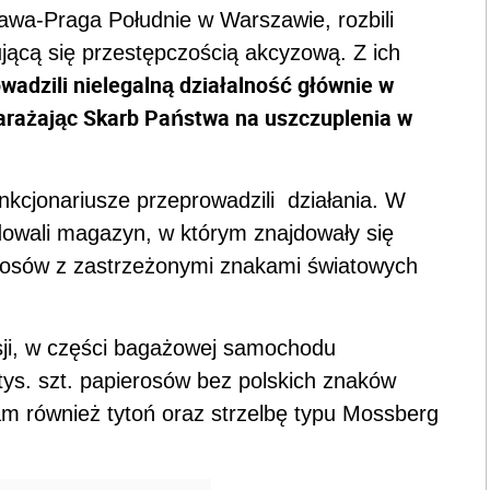
wa-Praga Południe w Warszawie, rozbili
ącą się przestępczością akcyzową. Z ich
wadzili nielegalną działalność głównie w
arażając Skarb Państwa na uszczuplenia w
nkcjonariusze przeprowadzili działania. W
idowali magazyn, w którym znajdowały się
ierosów z zastrzeżonymi znakami światowych
sji, w części bagażowej samochodu
tys. szt. papierosów bez polskich znaków
am również tytoń oraz strzelbę typu Mossberg