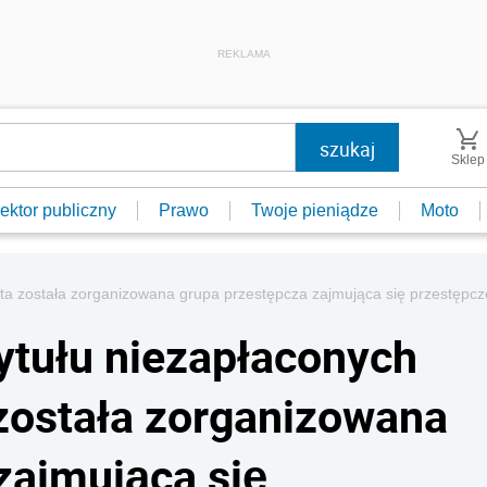
REKLAMA
Sklep
ektor publiczny
Prawo
Twoje pieniądze
Moto
ita została zorganizowana grupa przestępcza zajmująca się przestępc
tytułu niezapłaconych
została zorganizowana
zajmująca się