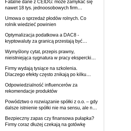
Fatalne dane z CEIDG: może zamykać się
nawet 18 tys. jednoosobowych firm
miesięcznie
Umowa o sprzedaż płodów rolnych. Co
rolnik wiedzieć powinien
Optymalizacja podatkowa a DAC8 -
kryptowaluty za granicą przestają być
niewidoczne. I co dalej?
Wymyślony cytat, przepis prawny,
nieistniejąca sygnatura w pracy eksperckiej -
sam zakup ChatGPT to nie wdrożenie AI w
Firmy wydają tysiące na szkolenia.
firmie
Dlaczego efekty często znikają po kilku
tygodniach?
Odpowiedzialność influencerów za
rekomendacje produktów
Powództwo o rozwiązanie spółki z o.o. – gdy
dalsze istnienie spółki nie ma sensu, ale nie
wszyscy wspólnicy są tego zdania
Bezpieczny zapas czy finansowa pułapka?
Firmy coraz dłużej czekają na gotówkę