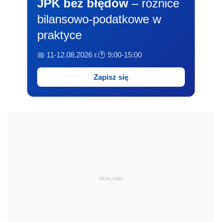
JPK bez błędów
– różnice
bilansowo-podatkowe w
praktyce
📅 11-12.08.2026 r.
🕐 9:00-15:00
Zapisz się
REKLAMA