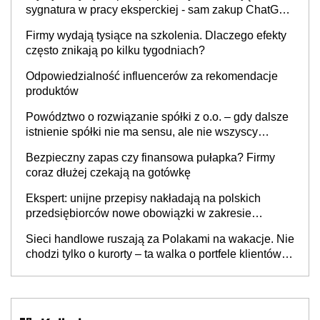
sygnatura w pracy eksperckiej - sam zakup ChatGPT
to nie wdrożenie AI w firmie
Firmy wydają tysiące na szkolenia. Dlaczego efekty
często znikają po kilku tygodniach?
Odpowiedzialność influencerów za rekomendacje
produktów
Powództwo o rozwiązanie spółki z o.o. – gdy dalsze
istnienie spółki nie ma sensu, ale nie wszyscy
wspólnicy są tego zdania
Bezpieczny zapas czy finansowa pułapka? Firmy
coraz dłużej czekają na gotówkę
Ekspert: unijne przepisy nakładają na polskich
przedsiębiorców nowe obowiązki w zakresie
opakowań
Sieci handlowe ruszają za Polakami na wakacje. Nie
chodzi tylko o kurorty – ta walka o portfele klientów
dzieje się także tam, gdzie wielu spędzi urlop po
cichu