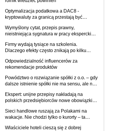
rolnik wiedzieć powinien
Optymalizacja podatkowa a DAC8 -
kryptowaluty za granicą przestają być
niewidoczne. I co dalej?
Wymyślony cytat, przepis prawny,
nieistniejąca sygnatura w pracy eksperckiej -
sam zakup ChatGPT to nie wdrożenie AI w
Firmy wydają tysiące na szkolenia.
firmie
Dlaczego efekty często znikają po kilku
tygodniach?
Odpowiedzialność influencerów za
rekomendacje produktów
Powództwo o rozwiązanie spółki z o.o. – gdy
dalsze istnienie spółki nie ma sensu, ale nie
wszyscy wspólnicy są tego zdania
Ekspert: unijne przepisy nakładają na
polskich przedsiębiorców nowe obowiązki w
zakresie opakowań
Sieci handlowe ruszają za Polakami na
wakacje. Nie chodzi tylko o kurorty – ta
walka o portfele klientów dzieje się także
Właściciele hoteli cieszą się z dobrej
tam, gdzie wielu spędzi urlop po cichu