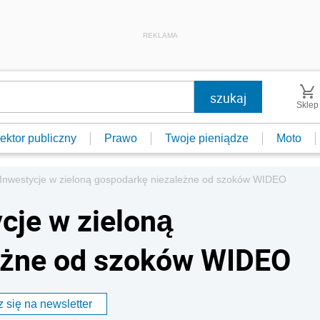
REKLAMA
Sklep
ektor publiczny
Prawo
Twoje pieniądze
Moto
: Inwestycje w zieloną gospodarkę niezależne od szoków WIDEO
cje w zieloną
eżne od szoków WIDEO
 się na newsletter