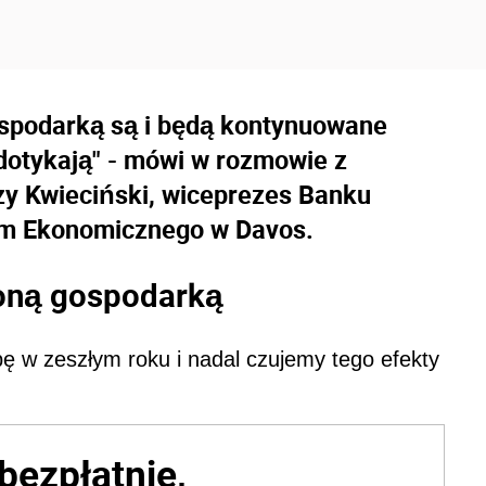
ospodarką są i będą kontynuowane
 dotykają" - mówi w rozmowie z
zy Kwieciński, wiceprezes Banku
um Ekonomicznego w Davos.
loną gospodarką
pę w zeszłym roku i nadal czujemy tego efekty
bezpłatnie,