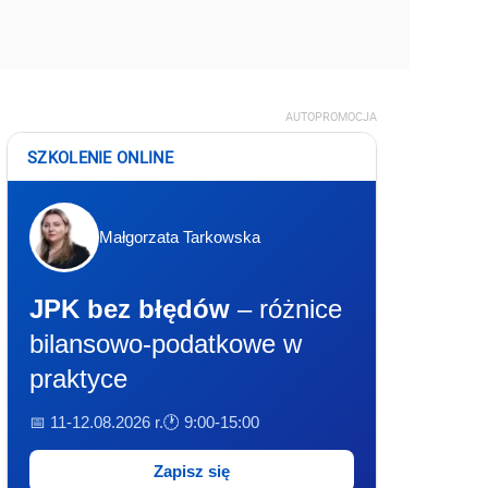
AUTOPROMOCJA
SZKOLENIE ONLINE
Małgorzata Tarkowska
JPK bez błędów
– różnice
bilansowo-podatkowe w
praktyce
📅 11-12.08.2026 r.
🕐 9:00-15:00
Zapisz się