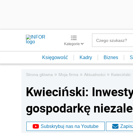
Kategorie
Księgowość
Kadry
Biznes
S
»
»
»
Strona główna
Moja firma
Aktualności
Kwieciński
Kwieciński: Inwesty
gospodarkę niezal
Subskrybuj nas na Youtube
Zapisz