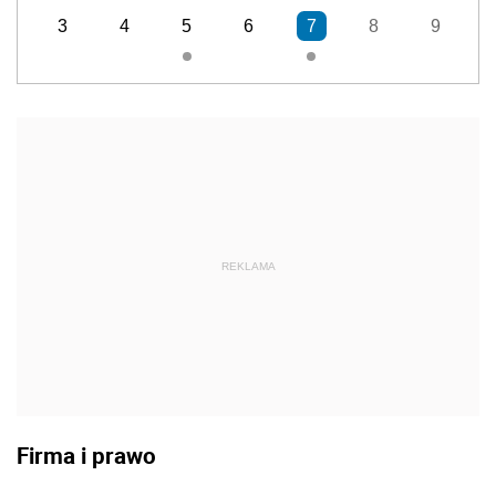
3
4
5
6
7
8
9
REKLAMA
Firma i prawo