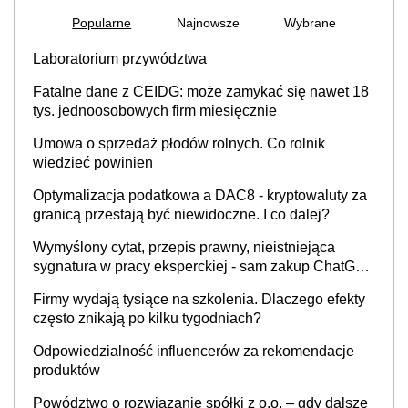
Popularne
Najnowsze
Wybrane
Laboratorium przywództwa
Fatalne dane z CEIDG: może zamykać się nawet 18
tys. jednoosobowych firm miesięcznie
Umowa o sprzedaż płodów rolnych. Co rolnik
wiedzieć powinien
Optymalizacja podatkowa a DAC8 - kryptowaluty za
granicą przestają być niewidoczne. I co dalej?
Wymyślony cytat, przepis prawny, nieistniejąca
sygnatura w pracy eksperckiej - sam zakup ChatGPT
to nie wdrożenie AI w firmie
Firmy wydają tysiące na szkolenia. Dlaczego efekty
często znikają po kilku tygodniach?
Odpowiedzialność influencerów za rekomendacje
produktów
Powództwo o rozwiązanie spółki z o.o. – gdy dalsze