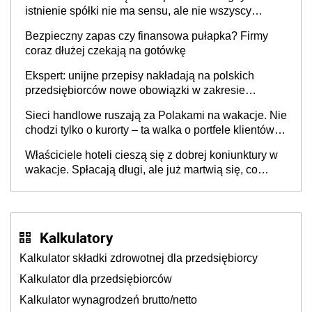
istnienie spółki nie ma sensu, ale nie wszyscy
wspólnicy są tego zdania
Bezpieczny zapas czy finansowa pułapka? Firmy
coraz dłużej czekają na gotówkę
Ekspert: unijne przepisy nakładają na polskich
przedsiębiorców nowe obowiązki w zakresie
opakowań
Sieci handlowe ruszają za Polakami na wakacje. Nie
chodzi tylko o kurorty – ta walka o portfele klientów
dzieje się także tam, gdzie wielu spędzi urlop po
Właściciele hoteli cieszą się z dobrej koniunktury w
cichu
wakacje. Spłacają długi, ale już martwią się, co
będzie jesienią
Kalkulatory
Kalkulator składki zdrowotnej dla przedsiębiorcy
Kalkulator dla przedsiębiorców
Kalkulator wynagrodzeń brutto/netto