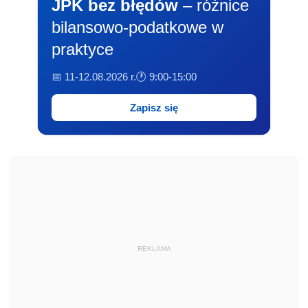
JPK bez błędów
– różnice
bilansowo-podatkowe w
praktyce
📅 11-12.08.2026 r.
🕐 9:00-15:00
Zapisz się
REKLAMA