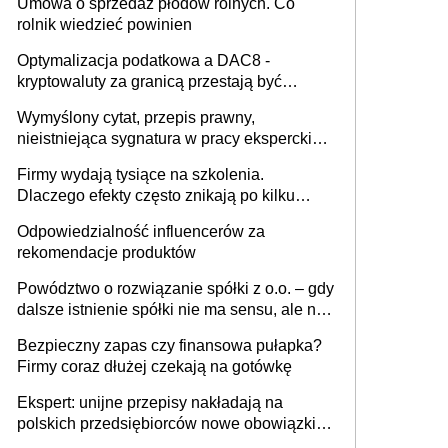
Umowa o sprzedaż płodów rolnych. Co
rolnik wiedzieć powinien
Optymalizacja podatkowa a DAC8 -
kryptowaluty za granicą przestają być
niewidoczne. I co dalej?
Wymyślony cytat, przepis prawny,
nieistniejąca sygnatura w pracy eksperckiej -
sam zakup ChatGPT to nie wdrożenie AI w
Firmy wydają tysiące na szkolenia.
firmie
Dlaczego efekty często znikają po kilku
tygodniach?
Odpowiedzialność influencerów za
rekomendacje produktów
Powództwo o rozwiązanie spółki z o.o. – gdy
dalsze istnienie spółki nie ma sensu, ale nie
wszyscy wspólnicy są tego zdania
Bezpieczny zapas czy finansowa pułapka?
Firmy coraz dłużej czekają na gotówkę
Ekspert: unijne przepisy nakładają na
polskich przedsiębiorców nowe obowiązki w
zakresie opakowań