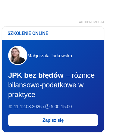
AUTOPROMOCJA
SZKOLENIE ONLINE
Małgorzata Tarkowska
JPK bez błędów
– różnice
bilansowo-podatkowe w
praktyce
📅 11-12.08.2026 r.
🕐 9:00-15:00
Zapisz się