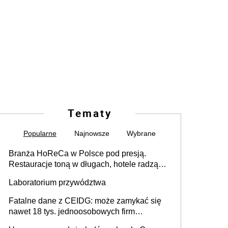
Tematy
Popularne
Najnowsze
Wybrane
Branża HoReCa w Polsce pod presją.
Restauracje toną w długach, hotele radzą
sobie lepiej [GOŚĆ INFOR.PL]
Laboratorium przywództwa
Fatalne dane z CEIDG: może zamykać się
nawet 18 tys. jednoosobowych firm
miesięcznie