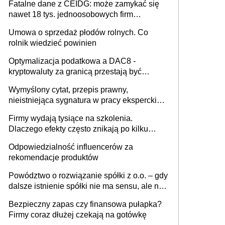
Fatalne dane z CEIDG: może zamykać się
nawet 18 tys. jednoosobowych firm
miesięcznie
Umowa o sprzedaż płodów rolnych. Co
rolnik wiedzieć powinien
Optymalizacja podatkowa a DAC8 -
kryptowaluty za granicą przestają być
niewidoczne. I co dalej?
Wymyślony cytat, przepis prawny,
nieistniejąca sygnatura w pracy eksperckiej -
sam zakup ChatGPT to nie wdrożenie AI w
Firmy wydają tysiące na szkolenia.
firmie
Dlaczego efekty często znikają po kilku
tygodniach?
Odpowiedzialność influencerów za
rekomendacje produktów
Powództwo o rozwiązanie spółki z o.o. – gdy
dalsze istnienie spółki nie ma sensu, ale nie
wszyscy wspólnicy są tego zdania
Bezpieczny zapas czy finansowa pułapka?
Firmy coraz dłużej czekają na gotówkę