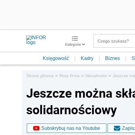
Kategorie
Księgowość
Kadry
Biznes
S
»
»
»
Strona główna
Moja firma
Aktualności
Jeszcze mo
Jeszcze można skł
solidarnościowy
Subskrybuj nas na Youtube
Zapisz