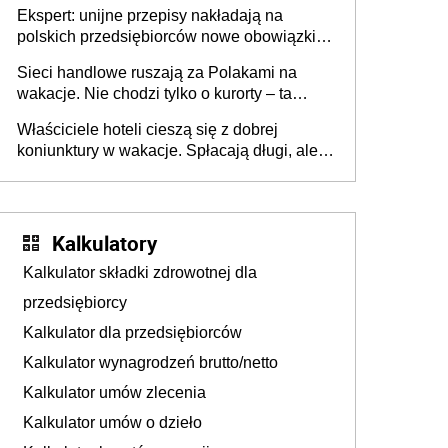
Ekspert: unijne przepisy nakładają na
polskich przedsiębiorców nowe obowiązki w
zakresie opakowań
Sieci handlowe ruszają za Polakami na
wakacje. Nie chodzi tylko o kurorty – ta
walka o portfele klientów dzieje się także
Właściciele hoteli cieszą się z dobrej
tam, gdzie wielu spędzi urlop po cichu
koniunktury w wakacje. Spłacają długi, ale
już martwią się, co będzie jesienią
Kalkulatory
Kalkulator składki zdrowotnej dla
przedsiębiorcy
Kalkulator dla przedsiębiorców
Kalkulator wynagrodzeń brutto/netto
Kalkulator umów zlecenia
Kalkulator umów o dzieło