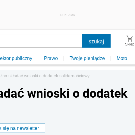
REKLAMA
Sklep
ektor publiczny
Prawo
Twoje pieniądze
Moto
żna składać wnioski o dodatek solidarnościowy
adać wnioski o dodatek
 się na newsletter