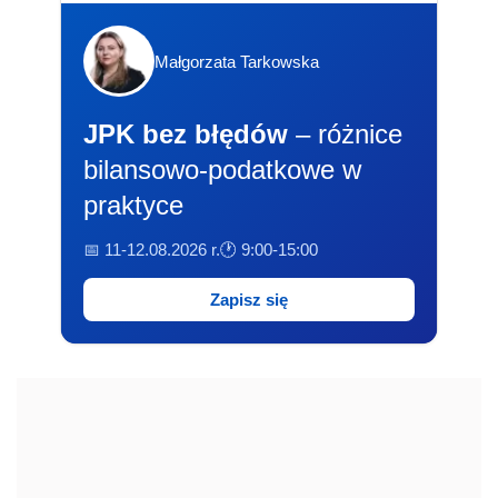
Małgorzata Tarkowska
JPK bez błędów
– różnice
bilansowo-podatkowe w
praktyce
📅 11-12.08.2026 r.
🕐 9:00-15:00
Zapisz się