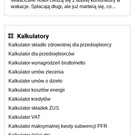
Właściciele hoteli cieszą się z dobrej koniunktury w
cichu
wakacje. Spłacają długi, ale już martwią się, co
będzie jesienią
Kalkulatory
Kalkulator składki zdrowotnej dla przedsiębiorcy
Kalkulator dla przedsiębiorców
Kalkulator wynagrodzeń brutto/netto
Kalkulator umów zlecenia
Kalkulator umów o dzieło
Kalkulator kosztów energii
Kalkulator kredytów
Kalkulator składek ZUS
Kalkulator VAT
Kalkulator maksymalnej kwoty subwencji PFR