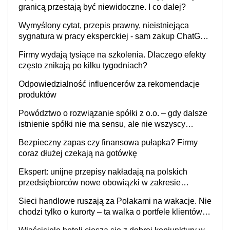
granicą przestają być niewidoczne. I co dalej?
Wymyślony cytat, przepis prawny, nieistniejąca
sygnatura w pracy eksperckiej - sam zakup ChatGPT
to nie wdrożenie AI w firmie
Firmy wydają tysiące na szkolenia. Dlaczego efekty
często znikają po kilku tygodniach?
Odpowiedzialność influencerów za rekomendacje
produktów
Powództwo o rozwiązanie spółki z o.o. – gdy dalsze
istnienie spółki nie ma sensu, ale nie wszyscy
wspólnicy są tego zdania
Bezpieczny zapas czy finansowa pułapka? Firmy
coraz dłużej czekają na gotówkę
Ekspert: unijne przepisy nakładają na polskich
przedsiębiorców nowe obowiązki w zakresie
opakowań
Sieci handlowe ruszają za Polakami na wakacje. Nie
chodzi tylko o kurorty – ta walka o portfele klientów
dzieje się także tam, gdzie wielu spędzi urlop po