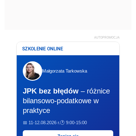
AUTOPROMOCJA
SZKOLENIE ONLINE
Małgorzata Tarkowska
JPK bez błędów
– różnice
bilansowo-podatkowe w
praktyce
📅 11-12.08.2026 r.
🕐 9:00-15:00