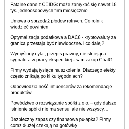
Fatalne dane z CEIDG: może zamykać się nawet 18
tys. jednoosobowych firm miesięcznie
Umowa o sprzedaż płodów rolnych. Co rolnik
wiedzieć powinien
Optymalizacja podatkowa a DAC8 - kryptowaluty za
granicą przestają być niewidoczne. I co dalej?
Wymyślony cytat, przepis prawny, nieistniejąca
sygnatura w pracy eksperckiej - sam zakup ChatGPT
to nie wdrożenie AI w firmie
Firmy wydają tysiące na szkolenia. Dlaczego efekty
często znikają po kilku tygodniach?
Odpowiedzialność influencerów za rekomendacje
produktów
Powództwo o rozwiązanie spółki z o.o. – gdy dalsze
istnienie spółki nie ma sensu, ale nie wszyscy
wspólnicy są tego zdania
Bezpieczny zapas czy finansowa pułapka? Firmy
coraz dłużej czekają na gotówkę