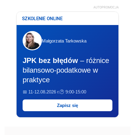
AUTOPROMOCJA
SZKOLENIE ONLINE
Małgorzata Tarkowska
JPK bez błędów
– różnice
bilansowo-podatkowe w
praktyce
📅 11-12.08.2026 r.
🕐 9:00-15:00
Zapisz się