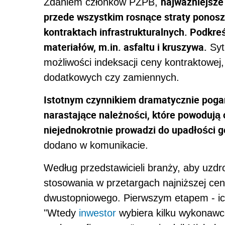
najważniejsze 
Zdaniem członków PZPB,
przede wszystkim rosnące straty ponosz
kontraktach infrastrukturalnych. Podkreś
materiałów, m.in. asfaltu i kruszywa.
Syt
możliwości indeksacji ceny kontraktowej
dodatkowych czy zamiennych.
Istotnym czynnikiem dramatycznie poga
narastające należności, które powodują 
niejednokrotnie prowadzi do upadłości
dodano w komunikacie.
Według przedstawicieli branży, aby uzdro
stosowania w przetargach najniższej cen
dwustopniowego. Pierwszym etapem - ich
"Wtedy
inwestor
wybiera kilku wykonawcó