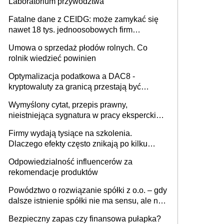
Laboratorium przywództwa
Fatalne dane z CEIDG: może zamykać się
nawet 18 tys. jednoosobowych firm
miesięcznie
Umowa o sprzedaż płodów rolnych. Co
rolnik wiedzieć powinien
Optymalizacja podatkowa a DAC8 -
kryptowaluty za granicą przestają być
niewidoczne. I co dalej?
Wymyślony cytat, przepis prawny,
nieistniejąca sygnatura w pracy eksperckiej -
sam zakup ChatGPT to nie wdrożenie AI w
Firmy wydają tysiące na szkolenia.
firmie
Dlaczego efekty często znikają po kilku
tygodniach?
Odpowiedzialność influencerów za
rekomendacje produktów
Powództwo o rozwiązanie spółki z o.o. – gdy
dalsze istnienie spółki nie ma sensu, ale nie
wszyscy wspólnicy są tego zdania
Bezpieczny zapas czy finansowa pułapka?