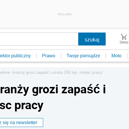
REKLAMA
Sklep
ektor publiczny
Prawo
Twoje pieniądze
Moto
lane: branży grozi zapaść i utrata 150 tys. miejsc pracy
ranży grozi zapaść i
jsc pracy
 się na newsletter