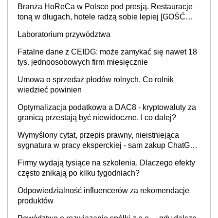
Branża HoReCa w Polsce pod presją. Restauracje
toną w długach, hotele radzą sobie lepiej [GOŚĆ
INFOR.PL]
Laboratorium przywództwa
Fatalne dane z CEIDG: może zamykać się nawet 18
tys. jednoosobowych firm miesięcznie
Umowa o sprzedaż płodów rolnych. Co rolnik
wiedzieć powinien
Optymalizacja podatkowa a DAC8 - kryptowaluty za
granicą przestają być niewidoczne. I co dalej?
Wymyślony cytat, przepis prawny, nieistniejąca
sygnatura w pracy eksperckiej - sam zakup ChatGPT
to nie wdrożenie AI w firmie
Firmy wydają tysiące na szkolenia. Dlaczego efekty
często znikają po kilku tygodniach?
Odpowiedzialność influencerów za rekomendacje
produktów