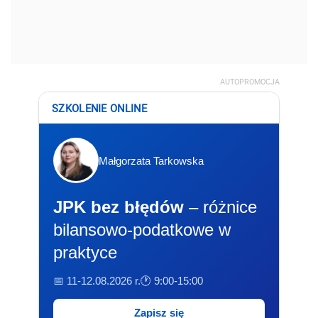
AUTOPROMOCJA
SZKOLENIE ONLINE
Małgorzata Tarkowska
JPK bez błędów
– różnice
bilansowo-podatkowe w
praktyce
📅 11-12.08.2026 r.
🕐 9:00-15:00
Zapisz się