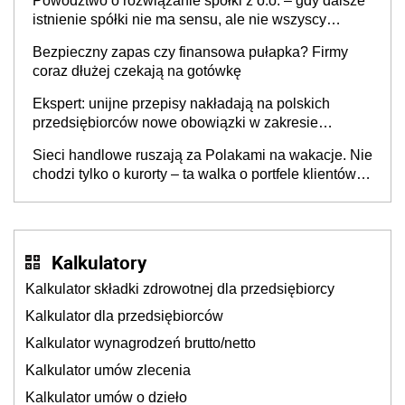
Powództwo o rozwiązanie spółki z o.o. – gdy dalsze
istnienie spółki nie ma sensu, ale nie wszyscy
wspólnicy są tego zdania
Bezpieczny zapas czy finansowa pułapka? Firmy
coraz dłużej czekają na gotówkę
Ekspert: unijne przepisy nakładają na polskich
przedsiębiorców nowe obowiązki w zakresie
opakowań
Sieci handlowe ruszają za Polakami na wakacje. Nie
chodzi tylko o kurorty – ta walka o portfele klientów
dzieje się także tam, gdzie wielu spędzi urlop po
cichu
Kalkulatory
Kalkulator składki zdrowotnej dla przedsiębiorcy
Kalkulator dla przedsiębiorców
Kalkulator wynagrodzeń brutto/netto
Kalkulator umów zlecenia
Kalkulator umów o dzieło