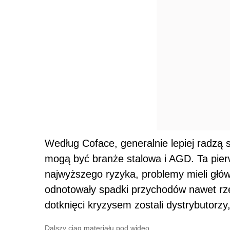
Według Coface, generalnie lepiej radzą 
mogą być branże stalowa i AGD. Ta pier
najwyższego ryzyka, problemy mieli głó
odnotowały spadki przychodów nawet rz
dotknięci kryzysem zostali dystrybutorzy
Dalszy ciąg materiału pod wideo