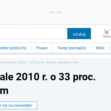
REKLAMA
Sklep
ektor publiczny
Prawo
Twoje pieniądze
Moto
 kwartale 2010 r. o 33 proc. więcej upadłości firm
le 2010 r. o 33 proc.
rm
 się na newsletter