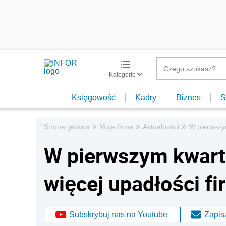
Kategorie
Księgowość
Kadry
Biznes
S
»
»
»
Strona główna
Moja firma
Aktualności
W pierwszym
W pierwszym kwarta
więcej upadłości fi
Subskrybuj nas na Youtube
Zapisz