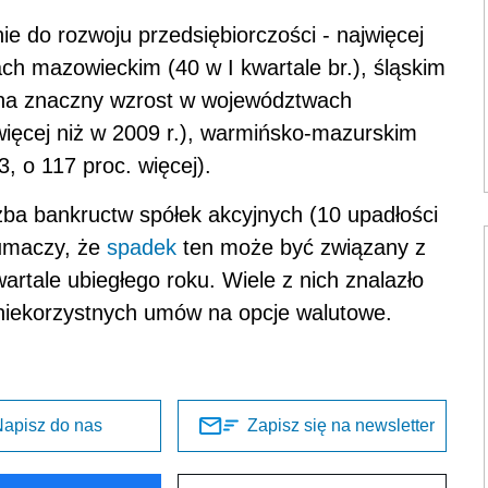
nie do rozwoju przedsiębiorczości - najwięcej
ch mazowieckim (40 w I kwartale br.), śląskim
 na znaczny wzrost w województwach
więcej niż w 2009 r.), warmińsko-mazurskim
3, o 117 proc. więcej).
zba bankructw spółek akcyjnych (10 upadłości
łumaczy, że
spadek
ten może być związany z
artale ubiegłego roku. Wiele z nich znalazło
 niekorzystnych umów na opcje walutowe.
apisz do nas
Zapisz się na newsletter