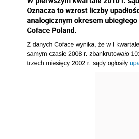
W pierwszym kwartale 2010 r. sądy
Oznacza to wzrost liczby upadłośc
analogicznym okresem ubiegłego 
Coface Poland.
Z danych Coface wynika, że w I kwartale
samym czasie 2008 r. zbankrutowało 101
trzech miesięcy 2002 r. sądy ogłosiły
upa