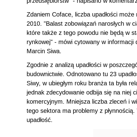
przedsiębiorstw" - napisano w komentar
Zdaniem Coface, liczba upadłości może 
2010. "Balast zobowiązań narosłych w cią
które także z tego powodu nie będą w s
rynkowej" - mówi cytowany w informacji 
Marcin Siwa.
Zgodnie z analizą upadłości w poszczegó
budownictwie. Odnotowano tu 23 upadłoś
Siwy, w ubiegłym roku branża ta była rel
jednak zdecydowanie odbija się na niej 
komercyjnym. Mniejsza liczba zleceń i w
tego sektora ma problemy z płynnością.
upadłość.