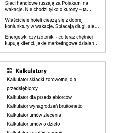
Sieci handlowe ruszają za Polakami na
wakacje. Nie chodzi tylko o kurorty – ta
walka o portfele klientów dzieje się także
Właściciele hoteli cieszą się z dobrej
tam, gdzie wielu spędzi urlop po cichu
koniunktury w wakacje. Spłacają długi, ale
już martwią się, co będzie jesienią
Energetyki czy izotoniki - co teraz chętniej
kupują klienci, jakie marketingowe działania
podejmują sklepy
Kalkulatory
Kalkulator składki zdrowotnej dla
przedsiębiorcy
Kalkulator dla przedsiębiorców
Kalkulator wynagrodzeń brutto/netto
Kalkulator umów zlecenia
Kalkulator umów o dzieło
Kalkulator kosztów energii