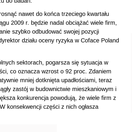
zu do badań.
rosnąć nawet do końca trzeciego kwartału
gu 2009 r. będzie nadal obciążać wiele firm,
tanie szybko odbudować swojej pozycji
dyrektor działu oceny ryzyka w Coface Poland
lnych sektorach, pogarsza się sytuacja w
ci, co oznacza wzrost o 92 proc. Zdaniem
atywnie mniej dotknięta upadłościami, teraz
ciągły zastój w budownictwie mieszkaniowym i
iększa konkurencja powodują, że wiele firm z
 W konsekwencji części z nich ogłasza