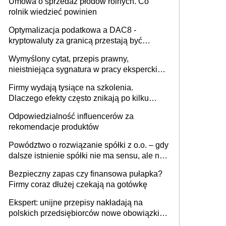
Umowa o sprzedaż płodów rolnych. Co
rolnik wiedzieć powinien
Optymalizacja podatkowa a DAC8 -
kryptowaluty za granicą przestają być
niewidoczne. I co dalej?
Wymyślony cytat, przepis prawny,
nieistniejąca sygnatura w pracy eksperckiej -
sam zakup ChatGPT to nie wdrożenie AI w
Firmy wydają tysiące na szkolenia.
firmie
Dlaczego efekty często znikają po kilku
tygodniach?
Odpowiedzialność influencerów za
rekomendacje produktów
Powództwo o rozwiązanie spółki z o.o. – gdy
dalsze istnienie spółki nie ma sensu, ale nie
wszyscy wspólnicy są tego zdania
Bezpieczny zapas czy finansowa pułapka?
Firmy coraz dłużej czekają na gotówkę
Ekspert: unijne przepisy nakładają na
polskich przedsiębiorców nowe obowiązki w
zakresie opakowań