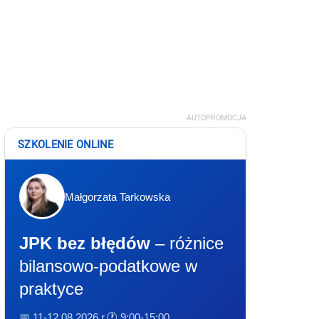
AUTOPROMOCJA
SZKOLENIE ONLINE
Małgorzata Tarkowska
JPK bez błędów
– różnice
bilansowo-podatkowe w
praktyce
📅 11-12.08.2026 r.
🕐 9:00-15:00