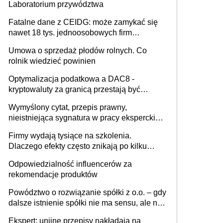
Laboratorium przywództwa
Fatalne dane z CEIDG: może zamykać się
nawet 18 tys. jednoosobowych firm
miesięcznie
Umowa o sprzedaż płodów rolnych. Co
rolnik wiedzieć powinien
Optymalizacja podatkowa a DAC8 -
kryptowaluty za granicą przestają być
niewidoczne. I co dalej?
Wymyślony cytat, przepis prawny,
nieistniejąca sygnatura w pracy eksperckiej -
sam zakup ChatGPT to nie wdrożenie AI w
Firmy wydają tysiące na szkolenia.
firmie
Dlaczego efekty często znikają po kilku
tygodniach?
Odpowiedzialność influencerów za
rekomendacje produktów
Powództwo o rozwiązanie spółki z o.o. – gdy
dalsze istnienie spółki nie ma sensu, ale nie
wszyscy wspólnicy są tego zdania
Ekspert: unijne przepisy nakładają na