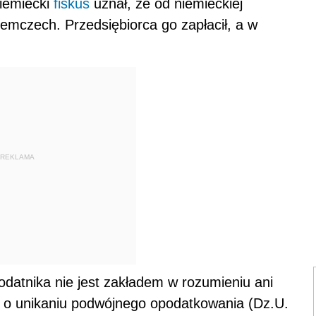
niemiecki
fiskus
uznał, że od niemieckiej
emczech. Przedsiębiorca go zapłacił, a w
REKLAMA
datnika nie jest zakładem w rozumieniu ani
y o unikaniu podwójnego opodatkowania (Dz.U.