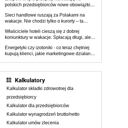
polskich przedsiębiorców nowe obowiązki w
zakresie opakowań
Sieci handlowe ruszają za Polakami na
wakacje. Nie chodzi tylko o kurorty – ta
walka o portfele klientów dzieje się także
Właściciele hoteli cieszą się z dobrej
tam, gdzie wielu spędzi urlop po cichu
koniunktury w wakacje. Spłacają długi, ale
już martwią się, co będzie jesienią
Energetyki czy izotoniki - co teraz chętniej
kupują klienci, jakie marketingowe działania
podejmują sklepy
Kalkulatory
Kalkulator składki zdrowotnej dla
przedsiębiorcy
Kalkulator dla przedsiębiorców
Kalkulator wynagrodzeń brutto/netto
Kalkulator umów zlecenia