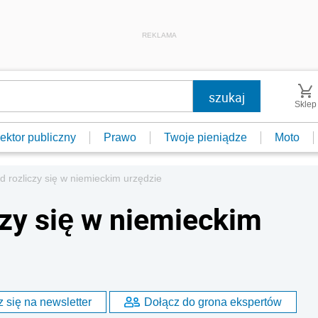
REKLAMA
Sklep
ektor publiczny
Prawo
Twoje pieniądze
Moto
ad rozliczy się w niemieckim urzędzie
czy się w niemieckim
 się na newsletter
Dołącz do grona ekspertów