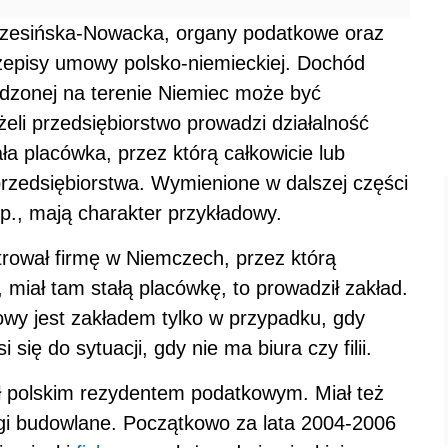
rzesińska-Nowacka, organy podatkowe oraz
przepisy umowy polsko-niemieckiej. Dochód
adzonej na terenie Niemiec może być
li przedsiębiorstwo prowadzi działalność
ła placówka, przez którą całkowicie lub
przedsiębiorstwa. Wymienione w dalszej części
 itp., mają charakter przykładowy.
trował firmę w Niemczech, przez którą
 miał tam stałą placówkę, to prowadził zakład.
wy jest zakładem tylko w przypadku, gdy
 się do sytuacji, gdy nie ma biura czy filii.
ył polskim rezydentem podatkowym. Miał też
gi budowlane. Początkowo za lata 2004-2006