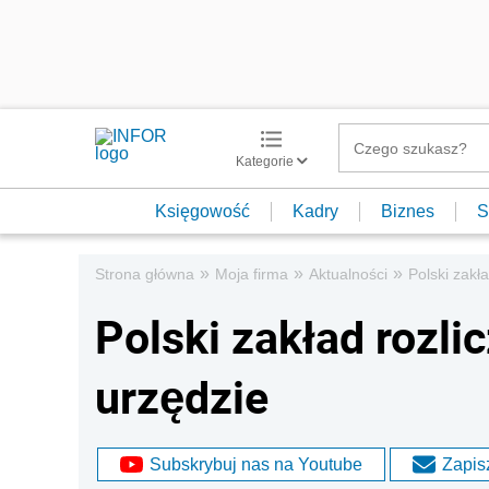
Kategorie
Księgowość
Kadry
Biznes
S
»
»
»
Strona główna
Moja firma
Aktualności
Polski zakł
Polski zakład rozli
urzędzie
Subskrybuj nas na Youtube
Zapisz