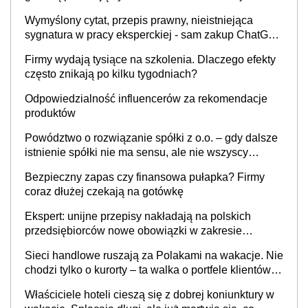
Wymyślony cytat, przepis prawny, nieistniejąca
sygnatura w pracy eksperckiej - sam zakup ChatGPT
to nie wdrożenie AI w firmie
Firmy wydają tysiące na szkolenia. Dlaczego efekty
często znikają po kilku tygodniach?
Odpowiedzialność influencerów za rekomendacje
produktów
Powództwo o rozwiązanie spółki z o.o. – gdy dalsze
istnienie spółki nie ma sensu, ale nie wszyscy
wspólnicy są tego zdania
Bezpieczny zapas czy finansowa pułapka? Firmy
coraz dłużej czekają na gotówkę
Ekspert: unijne przepisy nakładają na polskich
przedsiębiorców nowe obowiązki w zakresie
opakowań
Sieci handlowe ruszają za Polakami na wakacje. Nie
chodzi tylko o kurorty – ta walka o portfele klientów
dzieje się także tam, gdzie wielu spędzi urlop po
Właściciele hoteli cieszą się z dobrej koniunktury w
cichu