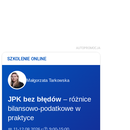
AUTOPROMOCJA
SZKOLENIE ONLINE
Małgorzata Tarkowska
JPK bez błędów
– różnice
bilansowo-podatkowe w
praktyce
📅 11-12.08.2026 r.
🕐 9:00-15:00