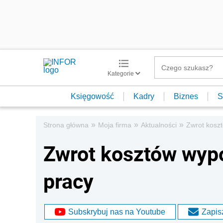
Kategorie
Księgowość
Kadry
Biznes
S
»
»
»
Strona główna
Moja firma
Aktualności
Zwrot kosz
Zwrot kosztów wyp
pracy
Subskrybuj nas na Youtube
Zapisz