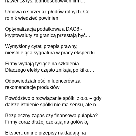
nawet 18 tys. jednoosobowych firm
miesięcznie
Umowa o sprzedaż płodów rolnych. Co
rolnik wiedzieć powinien
Optymalizacja podatkowa a DAC8 -
kryptowaluty za granicą przestają być
niewidoczne. I co dalej?
Wymyślony cytat, przepis prawny,
nieistniejąca sygnatura w pracy eksperckiej -
sam zakup ChatGPT to nie wdrożenie AI w
Firmy wydają tysiące na szkolenia.
firmie
Dlaczego efekty często znikają po kilku
tygodniach?
Odpowiedzialność influencerów za
rekomendacje produktów
Powództwo o rozwiązanie spółki z o.o. – gdy
dalsze istnienie spółki nie ma sensu, ale nie
wszyscy wspólnicy są tego zdania
Bezpieczny zapas czy finansowa pułapka?
Firmy coraz dłużej czekają na gotówkę
Ekspert: unijne przepisy nakładają na