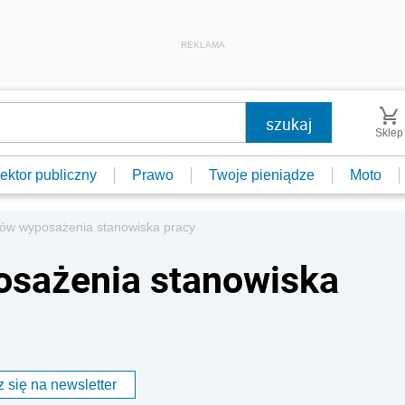
REKLAMA
Sklep
ektor publiczny
Prawo
Twoje pieniądze
Moto
tów wyposażenia stanowiska pracy
osażenia stanowiska
 się na newsletter