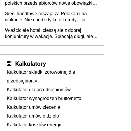
polskich przedsiębiorców nowe obowiązki w
zakresie opakowań
Sieci handlowe ruszają za Polakami na
wakacje. Nie chodzi tylko o kurorty – ta
walka o portfele klientów dzieje się także
Właściciele hoteli cieszą się z dobrej
tam, gdzie wielu spędzi urlop po cichu
koniunktury w wakacje. Spłacają długi, ale
już martwią się, co będzie jesienią
Kalkulatory
Kalkulator składki zdrowotnej dla
przedsiębiorcy
Kalkulator dla przedsiębiorców
Kalkulator wynagrodzeń brutto/netto
Kalkulator umów zlecenia
Kalkulator umów o dzieło
Kalkulator kosztów energii