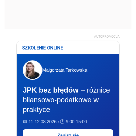
AUTOPROMOCJA
SZKOLENIE ONLINE
Małgorzata Tarkowska
JPK bez błędów
– różnice
bilansowo-podatkowe w
praktyce
📅 11-12.08.2026 r.
🕐 9:00-15:00
Zapisz się