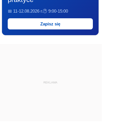
📅 11-12.08.2026 r.
🕐 9:00-15:00
Zapisz się
REKLAMA