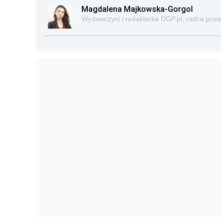
Magdalena Majkowska-Gorgol
Wydawczyni i redaktorka DGP.pl, radca pra