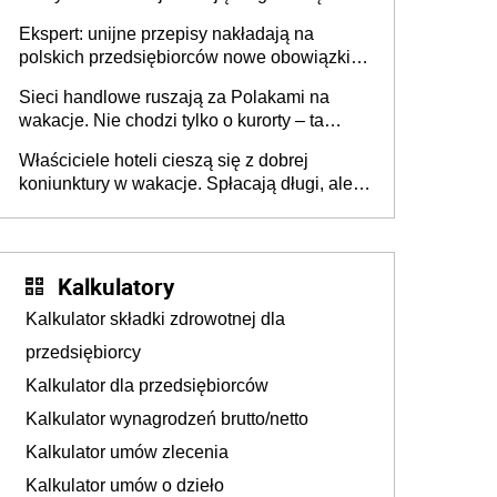
Ekspert: unijne przepisy nakładają na
polskich przedsiębiorców nowe obowiązki w
zakresie opakowań
Sieci handlowe ruszają za Polakami na
wakacje. Nie chodzi tylko o kurorty – ta
walka o portfele klientów dzieje się także
Właściciele hoteli cieszą się z dobrej
tam, gdzie wielu spędzi urlop po cichu
koniunktury w wakacje. Spłacają długi, ale
już martwią się, co będzie jesienią
Kalkulatory
Kalkulator składki zdrowotnej dla
przedsiębiorcy
Kalkulator dla przedsiębiorców
Kalkulator wynagrodzeń brutto/netto
Kalkulator umów zlecenia
Kalkulator umów o dzieło