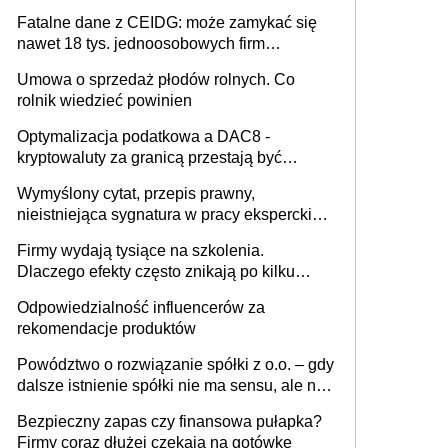
Fatalne dane z CEIDG: może zamykać się
nawet 18 tys. jednoosobowych firm
miesięcznie
Umowa o sprzedaż płodów rolnych. Co
rolnik wiedzieć powinien
Optymalizacja podatkowa a DAC8 -
kryptowaluty za granicą przestają być
niewidoczne. I co dalej?
Wymyślony cytat, przepis prawny,
nieistniejąca sygnatura w pracy eksperckiej -
sam zakup ChatGPT to nie wdrożenie AI w
Firmy wydają tysiące na szkolenia.
firmie
Dlaczego efekty często znikają po kilku
tygodniach?
Odpowiedzialność influencerów za
rekomendacje produktów
Powództwo o rozwiązanie spółki z o.o. – gdy
dalsze istnienie spółki nie ma sensu, ale nie
wszyscy wspólnicy są tego zdania
Bezpieczny zapas czy finansowa pułapka?
Firmy coraz dłużej czekają na gotówkę