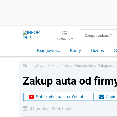
Kategorie
Księgowość
Kadry
Biznes
S
»
»
»
Strona główna
Moja firma
Aktualności
Zakup auta 
Zakup auta od firm
Subskrybuj nas na Youtube
Zapisz
31 grudnia 2008, 05:00